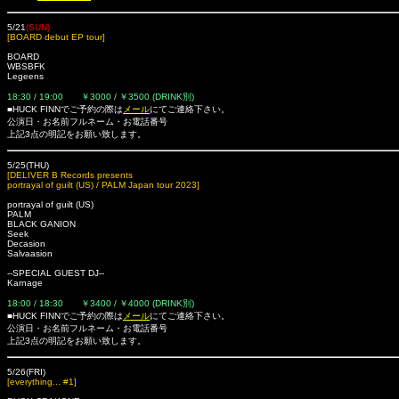
5/21
(SUN)
[BOARD debut EP tour]
BOARD
WBSBFK
Legeens
18:30 / 19:00 ￥3000 / ￥3500 (DRINK別)
■HUCK FINNでご予約の際は
メール
にてご連絡下さい。
公演日・お名前フルネーム・お電話番号
上記3点の明記をお願い致します。
5/25(THU)
[DELIVER B Records presents
portrayal of guilt (US) / PALM Japan tour 2023]
portrayal of guilt (US)
PALM
BLACK GANION
Seek
Decasion
Salvaasion
--SPECIAL GUEST DJ--
Karnage
18:00 / 18:30 ￥3400 / ￥4000 (DRINK別)
■HUCK FINNでご予約の際は
メール
にてご連絡下さい。
公演日・お名前フルネーム・お電話番号
上記3点の明記をお願い致します。
5/26(FRI)
[everything... #1]