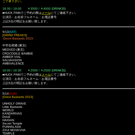
ご了承下さい。
18:30 / 19:00 ￥3500 / ￥4000 (DRINK別)
■HUCK FINNでご予約の際は
メール
にてご連絡下さい。
公演日・お名前フルネーム・お電話番号
上記3点の明記をお願い致します。
5/13
(SAT)
[GRIND FREAKS]
-Doom Bastards 2023-
中学生棺桶 (東京)
MEDVED (東京)
CROCODILE BAMBIE
AMBER VIAL
SALVAASION
AMBIVALENCE
16:00 / 16:30 ￥2500 / ￥2500 (DRINK別)
■HUCK FINNでご予約の際は
メール
にてご連絡下さい。
公演日・お名前フルネーム・お電話番号
上記3点の明記をお願い致します。
5/14
(SUN)
[Grind Bastards 2023]
UNHOLY GRAVE
Little Bastards
WORLD
KANDARIVAS
DxIxE
HAIGAN
Secret Temple
PUNHALADA
ZXUI MOSKVHA
TEMPLE