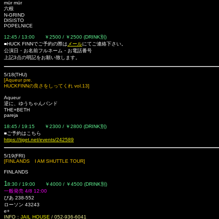
mür mür
六根
N-GRIND
DISISTO
POPELNICE
12:45 / 13:00 ￥2500 / ￥2500 (DRINK別)
■HUCK FINNでご予約の際は
メール
にてご連絡下さい。
公演日・お名前フルネーム・お電話番号
上記3点の明記をお願い致します。
5/18(THU)
[Aqueur pre.
HUCKFINNの良さをしってくれ vol.13]
Aqueur
逆に、ゆうちゃんバンド
THE+BETH
pareja
18:45 / 19:15 ￥2300 / ￥2800 (DRINK別)
■ご予約はこちら
https://tiget.net/events/242589
5/19(FRI)
[FINLANDS I AM SHUTTLE TOUR]
FINLANDS
1
8:30 / 19:00 ￥4000 / ￥4500 (DRINK別)
一般発売 4/8 12:00
ぴあ 238-552
ローソン
43243
e+
INFO：
JAIL HOUSE
/ 052-936-6041