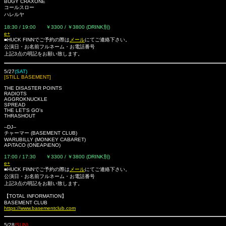
BUGY CRAXONE
コールスロー
ハレルヤ
18:30 / 19:00 ￥3300 / ￥3800 (DRINK別)
e+
■HUCK FINNでご予約の際は
メール
にてご連絡下さい。
公演日・お名前フルネーム・お電話番号
上記3点の明記をお願い致します。
5/27
(SAT)
[STILL BASEMENT]
THE DISASTER POINTS
RADIOTS
AGGROKNUCKLE
SPREAD
THE LET'S GO's
THRASHOUT
--DJ--
チャーマー (BASEMENT CLUB)
WARUBILLY (MONKEY CABARET)
APiTACO (ONEAPiENO)
17:00 / 17:30 ￥3300 / ￥3800 (DRINK別)
e+
■HUCK FINNでご予約の際は
メール
にてご連絡下さい。
公演日・お名前フルネーム・お電話番号
上記3点の明記をお願い致します。
【TOTAL INFORMATION】
BASEMENT CLUB
https://www.basementclub.com
5/28
(SUN)