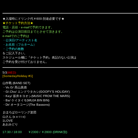
★入場時にドリンク代￥600-別途必要です★
★チケット予約方法★
電話・店頭・e-mailで予約できます。
ご予約は公演日前日までとさせて頂きます。
e-mailでのご予約は
・公演日/アーティスト名
・お名前（フルネーム）
・ご予約の枚数
をご記入下さい。
スケジュール欄に『チケット予約』表記のない公演は
ご予約を受け付けておりません。
5/3
(WED)
[SomedayHoliday #1]
山作戰 (BAND SET)
・Vo.G/ 髙山真徳
・G/.Cho/ エンドウタカシ(GOOFY’S HOLIDAY)
・Key/ 坂井キヨオシ(MUSIC FROM THE MARS)
・Ba/ ケイタイモ(WUJA BIN BIN)
・Dr/ オータコージ(The Bassons)
まほろばローリング楽団
山さん (s o t t o)
1LOVE
あおみどり
17:30 / 18:00 ￥2300 / ￥2800 (DRINK別)