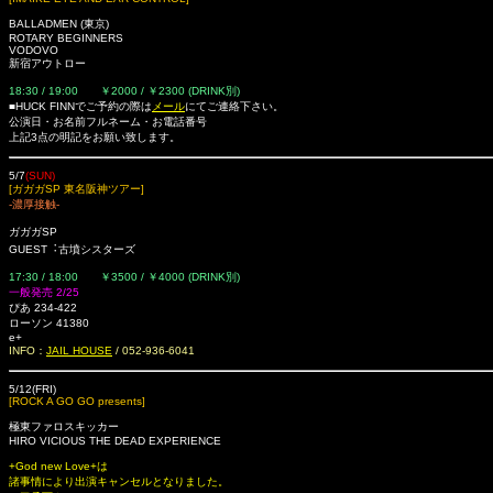
BALLADMEN (東京)
ROTARY BEGINNERS
VODOVO
新宿アウトロー
18:30 / 19:00 ￥2000 / ￥2300 (DRINK別)
■HUCK FINNでご予約の際は
メール
にてご連絡下さい。
公演日・お名前フルネーム・お電話番号
上記3点の明記をお願い致します。
5/7
(SUN)
[ガガガSP 東名阪神ツアー]
-濃厚接触-
ガガガSP
GUEST︓古墳シスターズ
17:30 / 18:00 ￥3500 / ￥4000 (DRINK別)
一般発売 2/25
ぴあ 234-422
ローソン
41380
e+
INFO：
JAIL HOUSE
/ 052-936-6041
5/12(FRI)
[ROCK A GO GO presents]
極東ファロスキッカー
HIRO VICIOUS THE DEAD EXPERIENCE
+God new Love+は
諸事情により出演キャンセルとなりました。