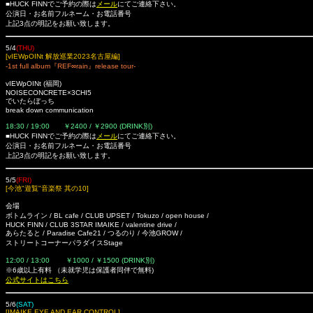
■HUCK FINNでご予約の際は
メール
にてご連絡下さい。
公演日・お名前フルネーム・お電話番号
上記3点の明記をお願い致します。
5/4
(THU)
[vIEWpOINt 解放巡業2023名古屋編]
-1st full album『REF∞rain』release tour-
vIEWpOINt (福岡)
NOISECONCRETE×3CHI5
でいたらぼっち
break down communication
18:30 / 19:00 ￥2400 / ￥2900 (DRINK別)
■HUCK FINNでご予約の際は
メール
にてご連絡下さい。
公演日・お名前フルネーム・お電話番号
上記3点の明記をお願い致します。
5/5
(FRI)
[今池"遊覧"音楽祭 其の10]
会場
ボトムライン / BL cafe / CLUB UPSET / Tokuzo / open house /
HUCK FINN / CLUB 3STAR IMAIKE / valentine drive /
あらたると / Paradise Cafe21 / つるのり / 今池GROW /
ストリートコーナーパラダイスStage
12:00 / 13:00
￥1000 / ￥1500 (DRINK別)
※6歳以上有料 （未就学児は保護者同伴で無料)
公式サイトはこちら
5/6
(SAT)
[IMAIKE EYE AND EAR CONTROL]