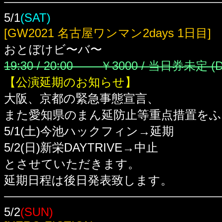
5/1
(SAT)
[GW2021 名古屋ワンマン2days 1日目]
おとぼけビ〜バ〜
19:30 / 20:00 ￥3000 / 当日券未定
(
【公演延期のお知らせ】
大阪、京都の緊急事態宣言、
また愛知県のまん延防止等重点措置をふ
5/1(土)今池ハックフィン→延期
5/2(日)新栄DAYTRIVE→中止
とさせていただきます。
延期日程は後日発表致します。
5/2
(SUN)