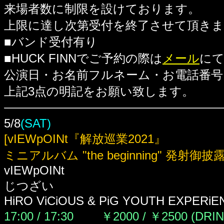
来場者数に制限を設けております。
上限に達し次第受付を終了させて頂き
■バンド受付有り
■HUCK FINNでご予約の際は
メール
に
公演日・お名前フルネーム・お電話番号
上記3点の明記をお願い致します。
5/8
(SAT)
[vIEWpOINt『解放巡業2021』
ミニアルバム "the beginning" 発射御
vIEWpOINt
じつざい
HiRO ViCiOUS & PiG YOUTH EXPERiE
17:00 / 17:30 ￥2000 / ￥2500
(DRI