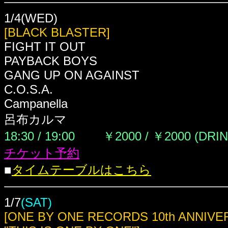
1/4(WED)
[BLACK BLASTER]
FIGHT IT OUT
PAYBACK BOYS
GANG UP ON AGAINST
C.O.S.A.
Campanella
呂布カルマ
18:30 / 19:00
￥2000 / ￥2000 (DRI
チケット予約
■
タイムテーブルはこちら
1/7
(SAT)
[ONE BY ONE RECORDS 10th ANNIV