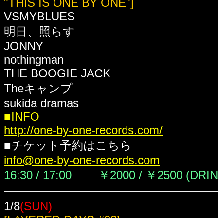
"THIS IS ONE BY ONE"]
VSMYBLUES
明日、照らす
JONNY
nothingman
THE BOOGIE JACK
Theキャンプ
sukida dramas
■INFO
http://one-by-one-records.com/
■チケット予約はこちら
info@one-by-one-records.com
16:30 / 17:00
￥2000 / ￥2500 (DRI
1/8
(SUN)