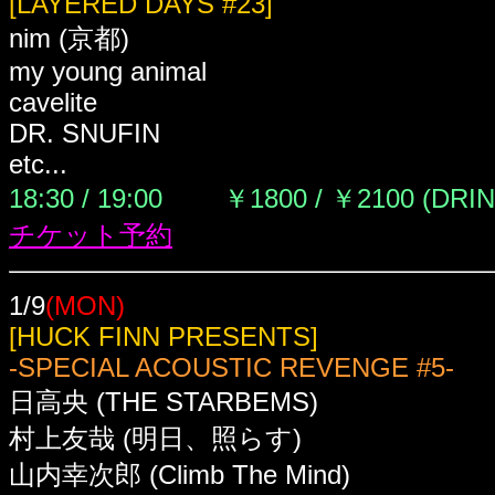
[LAYERED DAYS #23]
nim (京都)
my young animal
cavelite
DR. SNUFIN
etc...
18:30 / 19:00
￥1800 / ￥2100 (DRI
チケット予約
1/9
(MON)
[HUCK FINN PRESENTS]
-SPECIAL ACOUSTIC REVENGE #5-
日高央 (THE STARBEMS)
村上友哉 (明日、照らす)
山内幸次郎 (Climb The Mind)