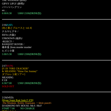
THE WEMMER (静岡)/
GIPSY LIPLY
(静岡)
/
バーバパングリン
etc...
6:00/6:30 \1800/\2100(DRINK別)
2/16
(SAT)
[光と夜とブルースと vol.4]
ナカヤヒデキ /
EKVo
(大阪)
/
UNKNOWN
(福井)
/
-REJECT- /
BANQUET ROVER /
橋本進 [from:murder murder
/
ヒズミ小屋
5:00/5:30 \1800/\2300(DRINK別)
2/17
(SUN)
[F.I.B "FIRE CRACKER"
& MEANING "Shine Our Journey"
ダブルレコ発ツアー]
MEANING
F.I.B
6:30/7:00 \2300/\2800(DRINK別)
SOLD OUT
2/20(WED)
[Hyper Space Real Junk F #78]
-The Monkees. Bobby Sharmann. + Idole punch!-
DJ:KIMONO MY HOUSE /Mr.S /Mr.F
START 7:00 NO CHARGE