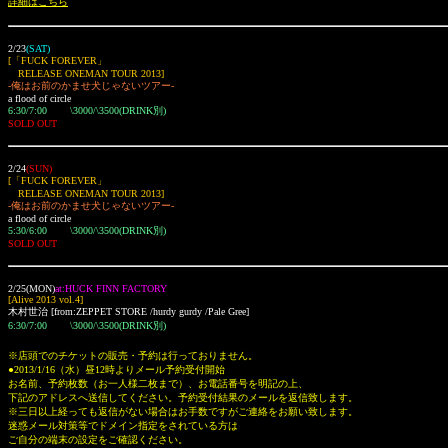
詳細はこちら
2/23
(SAT)
[「FUCK FOREVER」
RELEASE ONEMAN TOUR 2013]
-俺はお前のかませ犬じゃないツアー-
a flood of circle
6:30/7:00 \3000/\3500(DRINK別)
SOLD OUT
2/24
(SUN)
[「FUCK FOREVER」
RELEASE ONEMAN TOUR 2013]
-俺はお前のかませ犬じゃないツアー-
a flood of circle
5:30/6:00 \3000/\3500(DRINK別)
SOLD OUT
2/25(MON)
at:HUCK FINN FACTORY
[Alive 2013 vol.4]
木村世治 [from:
ZEPPET STORE /
hurdy gurdy /Pale Gree]
6:30/7:00 \3000/\3500(DRINK別)
※
店頭でのチケットの販売・予約は行っておりません。
●2013/1/16（水）昼12時よりメール予約受付開始
お名前、予約枚数（お一人様二枚まで）、お電話番号を明記の上、
下記のアドレスへ送信してください。予約受付結果のメールを返信致します。
※三日以上経っても返信がない場合はお手数ですがご連絡をお願い致します。
迷惑メール対策等でドメイン指定をされている方は
ご自分の端末の設定をご確認ください。