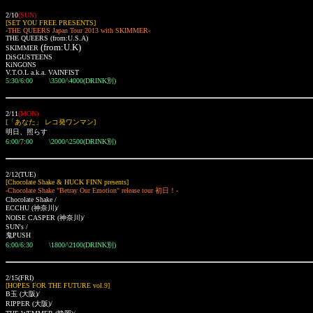
2/10
(SUN)
[SET YOU FREE PRESENTS]
-THE QUEERS Japan Tour 2013 with SKIMMER-
THE QUEERS (from:U.S.A)
(from:U.K)
SKIMMER
DiSGUSTEENS
KiNGONS
V.T.O.L a.k.a. VAINFIST
5:30/6:00
\3500/\4000(DRINK別)
2/11
(MON)
[「あなた」 レコ発ワンマン]
明日、照らす
6:00/7:00 \2000/\2500(DRINK別)
2/12(TUE)
[Chocolate Shake & HUCK FINN presents]
-Chocolate Shake "Betray Our Emotion" release tour 初日！-
Chocolate Shake /
ECCHU
(神奈川)
/
NOISE CASPER
(神奈川)
/
SUN's /
鬼PUSH
6:00/6:30 \1800/\2100(DRINK別)
2/15(FRI)
[HOPES FOR THE FUTURE vol.9]
B玉
(大阪)
/
RIPPER
(大阪)
/