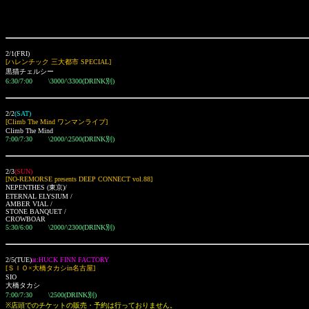
2/1(FRI)
[
ハレンチック 三大都市 SPECIAL]
黒猫チェルシー
6:30/7:00 \3000/\3300(DRINK別)
2/2
(SAT)
[Climb The Mind ワンマンライブ]
Climb The Mind
7:00/7:30 \2000/\2500(DRINK別)
2/3
(SUN)
[NO-REMORSE presents DEEP CONNECT vol.88]
NEPENTHES
(東京)
/
ETERNAL ELYSIUM /
AMBER VIAL /
STONE BANQUET /
CROWBOAR
5:30/6:00 \2000/\2300(DRINK別)
2/5(TUE)
at:HUCK FINN FACTORY
[ＳＩＯ×大橋タカシin名古屋]
SIO
大橋タカシ
7:00/7:30 \2500(DRINK別)
※
店頭でのチケットの販売・予約は行っておりません。