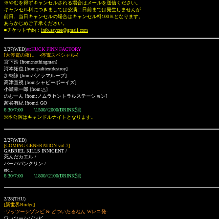
※やむを得ずキャンセルされる場合はメールを送信ください。
キャンセル料につきましては公演二日前までは発生しませんが
前日、当日キャンセルの場合はキャンセル料100％となります。
あらかじめご了承ください。
■チケット予約：
info.sayzee@gmail.com
2/27(WED)
at:HUCK FINN FACTORY
[大停電の夜に -停電スペシャル-]
宮下浩 [from:nothingman]
河本拓也
[from:palitextdestroy]
加納諒
[fromパノラマループ]
高津直視
[fromシャビーボーイズ]
小瀬幸一郎
[from:△]
のむーん
[from:ノムラセントラルステーション]
茜谷有紀
[from:i GO
6:30/7:00 \1500/\2000(DRINK別)
※本公演はキャンドルナイトとなります。
2/27(WED)
[COMING GENERATION vol.7]
GABRIEL KILLS INNICENT /
死んだカエル /
バーバパングリン /
etc...
6:30/7:00 \1800/\2100(DRINK別)
2/28(THU)
[新世界Bridge]
-ワッツーシゾンビ & どついたるねん Wレコ発-
ワッツーシゾンビ