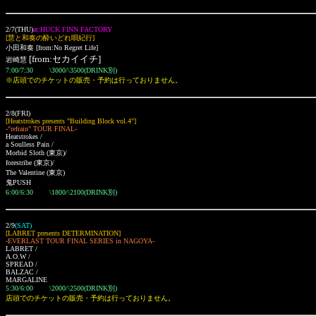
2/7(THU)
at:HUCK FINN FACTORY
[慧と和奏の酔いどれ唄紀行]
小田和奏 [from:No Regret Life]
[from:セカイイチ]
岩崎慧
7:00/7:30 \3000/\3500(DRINK別)
※
店頭でのチケットの販売・予約は行っておりません。
2/8(FRI)
[Heatstrokes presents "Building Block vol.4"]
-"refrain" TOUR FINAL-
Heatstrokes /
a Soulless Pain /
Morbid Sloth
(東京)
/
forestribe
(東京)
/
The Valentine
(東京)
鬼PUSH
6:00/6:30 \1800/\2100(DRINK別)
2/9
(SAT)
[LABRET presents DETERMINATION]
-EVERLAST TOUR FINAL SERIES in NAGOYA-
LABRET /
A.O.W /
SPREAD /
BALZAC /
MARGALINE
5:30/6:00 \2000/\2500(DRINK別)
店頭でのチケットの販売・予約は行っておりません。