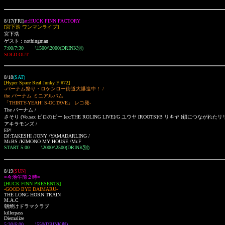
8/17(FRI)
at:HUCK FINN FACTORY
[宮下浩 ワンマンライブ
]
宮下浩
ゲスト：nothingman
7:00/7:30 \1500/\2000(DRINK別)
SOLD OUT
8/18
(SAT)
[Hyper Space Real Junky F #72]
-バーナム祭り・ロケンロー街道大爆進中！ /
the バーナム ミニアルバム
「THIRTY-YEAH! S-OCTAVE」 レコ発-
The バーナム /
さそり (Vo.sax ピロのピー [ex:THE ROLING LIVE]/G ユウヤ [ROOTS]/B リキヤ [鎖につながれたリリス
アキラモンズ /
EP!
DJ:TAKESHI /JONY /YAMADARLING /
Mr.BS /KIMONO MY HOUSE /Mr.F
START 5:00 \2000/\2500(DRINK別)
8/19
(SUN)
=今池午前２時=
[HUCK FINN PRESENTS]
-GOOD BYE DAIMARU-
THE LONG HORN TRAIN
M.A.C
朝焼けドラマクラブ
killerpass
Diemalize
5:30/6:00 \550(DRINK別)