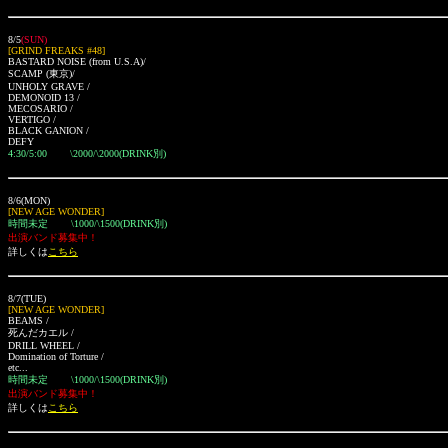
8/5
(SUN)
[GRIND FREAKS #48]
BASTARD NOISE (from U.S.A)/
SCAMP
(東京)
/
UNHOLY GRAVE /
DEMONOID 13 /
MECOSARIO /
VERTIGO /
BLACK GANION /
DEFY
4:30/5:00 \2000/\2000(DRINK別)
8/6(MON)
[NEW AGE WONDER]
時間未定 \1000/\1500(DRINK別)
出演バンド募集中！
詳しくは
こちら
8/7(TUE)
[NEW AGE WONDER]
BEAMS /
死んだカエル /
DRILL WHEEL /
Domination of Torture /
etc...
時間未定 \1000/\1500(DRINK別)
出演バンド募集中！
詳しくは
こちら