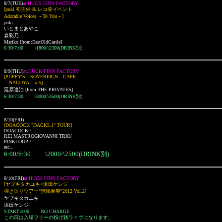
8/7(TUE)
at:HUCK FINN FACTORY
[puki 初主催 & レコ発イベント
Adorable Voices ～To You～]
puki
いとまとあやこ
森彩乃
Mariko [from:EastOldCastle]
6:30/7:00 \1800/\2300(DRINK別)
8/9(THU)
at:HUCK FINN FACTORY
[PUPPY'S SOVEREIGN CAFE
NAGOYA ＃5]
延原達治 [from:THE PRIVATES]
6:30/7:30 \3000/\3500(DRINK別)
8/10(FRI)
[DOACOCK "DACK5.1" TOUR]
DOACOCK /
REI MASTROGIOVANNI TRIO/
PINKLOOP /
etc...
6:00/6:30 \2000/\2500(DRINK別)
8/10(FRI)
at:HUCK FINN FACTORY
[ヤブキタカユキ×浜田ケンジ
弾き語りツアー"無銭衝突"2012 Vol.2]
ヤブキタカユキ
浜田ケンジ
START 8:00
NO CHARGE
この日は入場フリーの投げ銭ライヴになります。