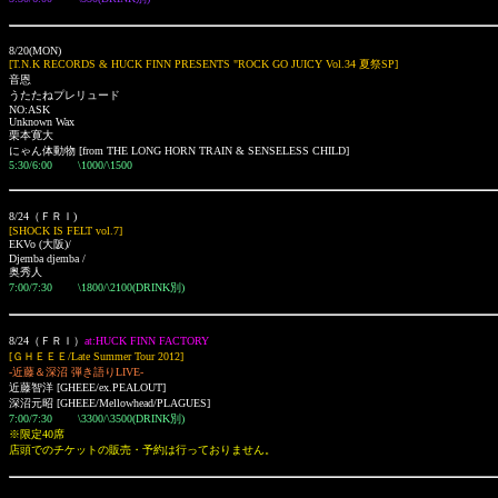
8/20(MON)
[T.N.K RECORDS & HUCK FINN PRESENTS "ROCK GO JUICY Vol.34 夏祭SP]
音恩
うたたねプレリュード
NO:ASK
Unknown Wax
栗本寛大
にゃん体動物 [from THE LONG HORN TRAIN & SENSELESS CHILD]
5:30/6:00 \1000/\1500
8/24（ＦＲＩ)
[SHOCK IS FELT vol.7]
EKVo
(大阪)
/
Djemba djemba /
奥秀人
7:00/7:30 \1800/\2100(DRINK別)
8/24（ＦＲＩ）
at:HUCK FINN FACTORY
[ＧＨＥＥＥ/Late Summer Tour 2012]
-近藤＆深沼 弾き語りLIVE-
近藤智洋 [GHEEE/ex.PEALOUT]
深沼元昭 [GHEEE/Mellowhead/PLAGUES]
7:00/7:30 \3300/\3500(DRINK別)
※限定40席
店頭でのチケットの販売・予約は行っておりません。