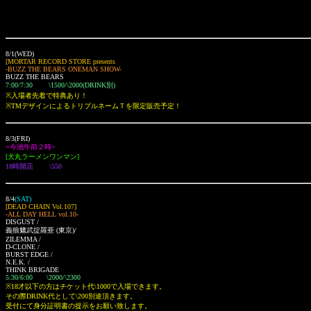
8/1(WED)
[MORTAR RECORD STORE presents
-BUZZ THE BEARS ONEMAN SHOW-
BUZZ THE BEARS
7:00/7:30 \1500/\2000(DRINK別)
※入場者先着で特典あり！
※TMデザインによるトリプルネームＴを限定販売予定！
8/3(FRI)
=今池午前２時=
[犬丸ラーメンワンマン]
18時開店 \550
8/4
(SAT)
[DEAD CHAIN Vol.107]
-ALL DAY HELL vol.10-
DISGUST /
義狼魑武掟羅亜
(東京)
/
ZILEMMA /
D-CLONE /
BURST EDGE /
N.E.K. /
THINK BRIGADE
5:30/6:00 \2000/\2300
※18才以下の方はチケット代\1000で入場できます。
その際DRINK代として\200別途頂きます。
受付にて身分証明書の提示をお願い致します。