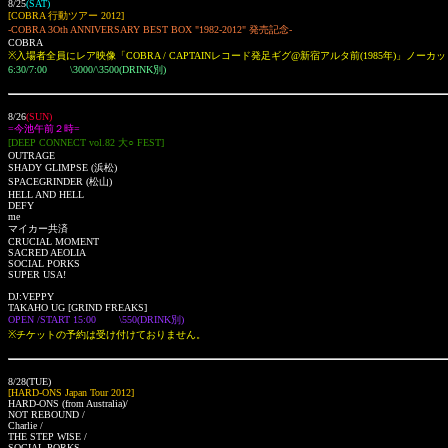
8/25
(SAT)
[COBRA 行動ツアー 2012]
-COBRA 3Oth ANNIVERSARY BEST BOX "1982-2012" 発売記念-
COBRA
※入場者全員にレア映像「COBRA / CAPTAINレコード発足ギグ@新宿アルタ前(1985年)」ノーカッ
6:30/7:00 \3000/\3500(DRINK別)
8/26
(SUN)
=今池午前２時=
[DEEP CONNECT vol.82 大○ FEST]
OUTRAGE
SHADY GLIMPSE
(浜松)
SPACEGRINDER
(松山)
HELL AND HELL
DEFY
me
マイカー共済
CRUCIAL MOMENT
SACRED AEOLIA
SOCIAL PORKS
SUPER USA!
DJ:VEPPY
TAKAHO UG
[GRIND FREAKS]
OPEN /START 15:00 \550(DRINK別)
※チケットの予約は受け付けておりません。
8/28(TUE)
[HARD-ONS Japan Tour 2012]
HARD-ONS (from Australia)/
NOT REBOUND /
Charlie /
THE STEP WISE /
SOCIAL PORKS