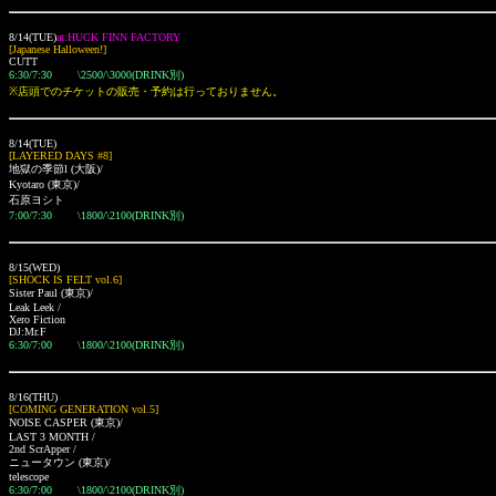
8/14(TUE)
at:HUCK FINN FACTORY
[Japanese Halloween!]
CUTT
6:30/7:30 \2500/\3000(DRINK別)
※店頭でのチケットの販売・予約は行っておりません。
8/14(TUE)
[LAYERED DAYS #8]
地獄の季節l
(大阪)
/
Kyotaro (東京)/
石原ヨシト
7:00/7:30 \1800/\2100(DRINK別)
8/15(WED)
[SHOCK IS FELT vol.6]
Sister Paul
(東京)
/
Leak Leek /
Xero Fiction
DJ:Mr.F
6:30/7:00 \1800/\2100(DRINK別)
8/16(THU)
[COMING GENERATION vol.5]
NOISE CASPER
(東京)
/
LAST 3 MONTH /
2nd ScrApper /
ニュータウン
(東京)
/
telescope
6:30/7:00 \1800/\2100(DRINK別)