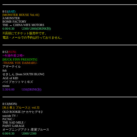
8/11
(SAT)
[MONSTER HOUSE Vol.41]
Jr.MONSTER
BOMB FACTORY
THE → CHINA WIFE MOTORS
6:00/6:30 \2300/\2800(DRINK別)
※店頭にてチケット販売中です。
電話・メールでの予約は行っておりません。
8/12
(SUN)
=今池午前２時=
[HUCK FINN PRESENTS]
-THANK YOU DAIMARU-
アザーテイル
folt
せきしん [from:SOUTH BLOW]
AGE of KID
パイプカツトマミヰズ
ninnn
5:30/6:00 \550(DRINK別)
8/13(MON)
[光と夜とブルースと vol.3]
OLD ROOKIE [ナカヤヒデキ]/
suicide TV /
PiCNiC /
THE SAD MILE /
PAINT GARAGE
オープニングアクト:星屋ブルース
6:00/6:30 \2000/\2300