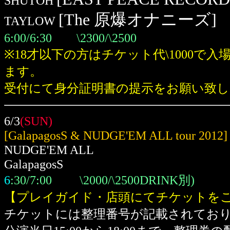
SHUTOH
[The 原爆オナニーズ]
TAYLOW
6:00/6:30 \2300/\2500
※18才以下の方はチケット代\1000で入
ます。
受付にて身分証明書の提示をお願い致し
6/3
(SUN)
[GalapagosS & NUDGE'EM ALL tour 2012]
NUDGE'EM ALL
GalapagosS
6
:30/7:00 \2000/\2500DRINK別)
【プレイガイド・店頭にてチケットを
チケットには整理番号が記載されてお