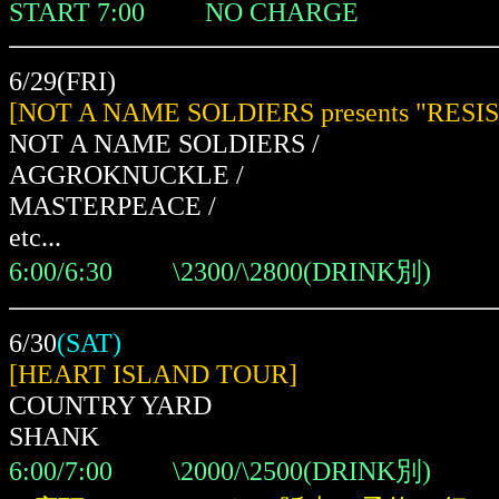
START 7:00 NO CHARGE
6/29(FRI)
[NOT A NAME SOLDIERS presents "RESI
NOT A NAME SOLDIERS /
AGGROKNUCKLE /
MASTERPEACE /
etc...
6:00/6:30 \2300/\2800(DRINK別)
6/30
(SAT)
[HEART ISLAND TOUR]
COUNTRY YARD
SHANK
6:00/7:00 \2000/\2500(DRINK別)