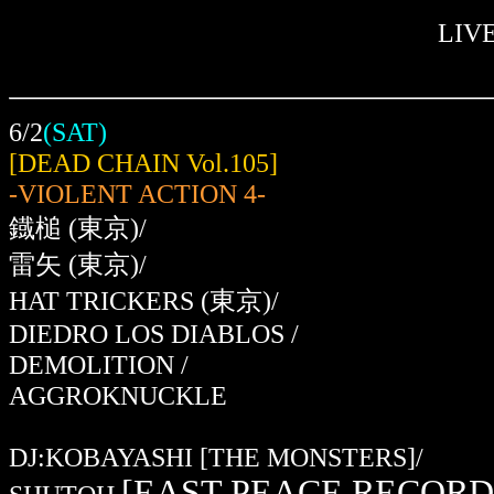
LIV
6/2
(SAT)
[DEAD CHAIN Vol.105]
-VIOLENT ACTION 4-
鐡槌
(東京)
/
雷矢
(東京)
/
HAT TRICKERS
(東京)
/
DIEDRO LOS DIABLOS /
DEMOLITION /
AGGROKNUCKLE
DJ:KOBAYASHI [THE MONSTERS]/
[EAST PEACE RECORD