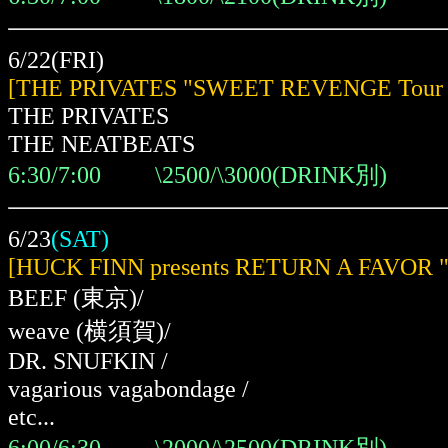
6/22(FRI)
[THE PRIVATES "SWEET REVENGE Tour 
THE PRIVATES
THE NEATBEATS
6:30/7:00 \2500/\3000(DRINK別)
6/23
(SAT)
[HUCK FINN presents RETURN A FAVOR
BEEF
(東京)
/
weave
(横須賀)
/
DR. SNUFKIN /
vagarious vagabondage /
etc...
6:00/6:30 \2000/\2500(DRINK別)