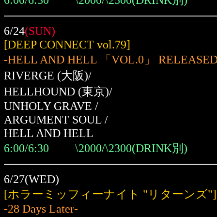
6/24
(SUN)
[DEEP CONNECT vol.79]
-HELL AND HELL 「VOL.0」 RELEASED
RIVERGE (大阪)/
HELLHOUND
(東京)
/
UNHOLY GRAVE /
ARGUMENT SOUL /
HELL AND HELL
6:00/6:30 \2000/\2300(DRINK別)
6/27(WED)
[ホラーミッフィーナイト "リターンズ"]
-28 Days Later
-