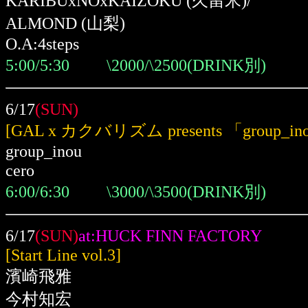
KARIBUxNOxKAIZOKU
(久留米)
/
ALMOND
(山梨)
O.A:4steps
5:00/5:30 \2000/\2500(DRINK別)
6/17
(SUN)
[GAL x カクバリズム presents 「group_in
group_inou
cero
6:00/6:30 \3000/\3500(DRINK別)
6/17
(SUN)
at:HUCK FINN FACTORY
[Start Line vol.3]
濱崎飛雅
今村知宏