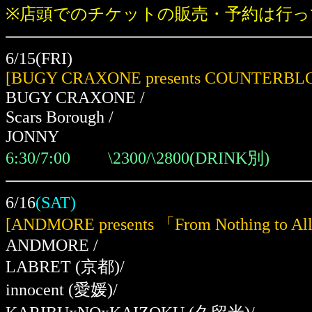
※店頭でのチケットの販売・予約は行っ
6/15(FRI)
[BUGY CRAXONE presents COUNTERBLO
BUGY CRAXONE /
Scars Borough /
JONNY
6:30/7:00 \2300/\2800(DRINK別)
6/16
(SAT)
[ANDMORE presents 「From Nothing to
ANDMORE /
LABRET
(京都)
/
innocent
(愛媛)
/