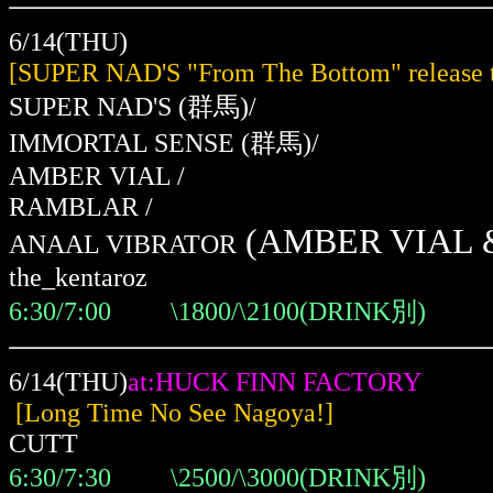
6/14(THU)
[SUPER NAD'S "From The Bottom" releas
SUPER NAD'S
(群馬)
/
IMMORTAL SENSE
(群馬)
/
AMBER VIAL /
RAMBLAR /
(AMBER VIAL & n
ANAAL VIBRATOR
the_kentaroz
6:30/7:00 \1800/\2100(DRINK別)
6/14(THU)
at:HUCK FINN FACTORY
[Long Time No See Nagoya!]
CUTT
6:30/7:30 \2500/\3000(DRINK別)