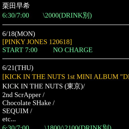
栗田早希
6:30/7:00 \2000(DRINK別)
6/18(MON)
[PINKY JONES 120618]
START 7:00 NO CHARGE
6/21(THU)
[KICK IN THE NUTS 1st MINI ALBU
KICK IN THE NUTS
(東京)
/
2nd ScrApper /
Chocolate SHake /
SEQUIM /
etc...
6:30/7:00 \1800/\2100(DRINK別)