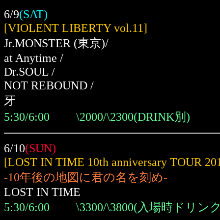
6/9
(SAT)
[VIOLENT LIBERTY vol.11]
Jr.MONSTER
(東京)
/
at Anytime /
Dr.SOUL /
NOT REBOUND /
牙
5:30/6:00 \2000/\2300(DRINK別)
6/10
(SUN)
[LOST IN TIME 10th anniversary TOUR 20
-10年後の地図に君の名を刻め-
LOST IN TIME
5:30/6:00 \3300/\3800(入場