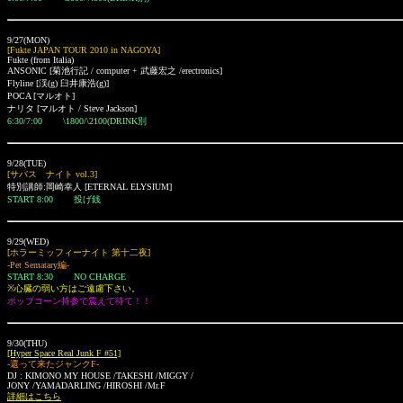
9/27(MON)
[Fukte JAPAN TOUR 2010 in NAGOYA]
Fukte (from Italia)
ANSONIC [菊池行記 / computer + 武藤宏之 /erectronics]
Flyline [渓(g) 臼井康浩(g)]
POCA [マルオト]
ナリタ [マルオト / Steve Jackson]
6:30/7:00 \1800/\2100(DRINK別
9/28(TUE)
[サバス ナイト vol.3]
特別講師:岡崎幸人 [ETERNAL ELYSIUM]
START 8:00 投げ銭
9/29(WED)
[ホラーミッフィーナイト 第十二夜]
-Pet Sematary編-
START 8:30 NO CHARGE
※心臓の弱い方はご遠慮下さい。
ポップコーン持参で震えて待て！！
9/30(THU)
[Hyper Space Real Junk F #51]
-還って来たジャンクF-
DJ :
KIMONO MY HOUSE
/
TAKESHI /
MIGGY /
JONY /
YAMADARLING /HIROSHI /Mr.F
詳細はこちら