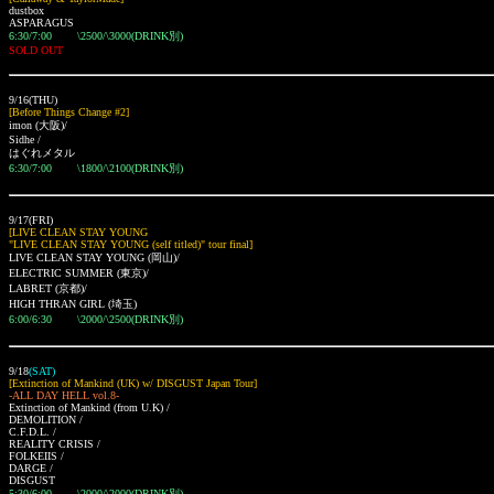
dustbox
ASPARAGUS
6:30/7:00 \2500/\3000(DRINK別)
SOLD OUT
9/16(THU)
[Before Things Change #2]
imon (大阪)/
Sidhe /
はぐれメタル
6:30/7:00 \1800/\2100(DRINK別)
9/17(FRI)
[LIVE CLEAN STAY YOUNG
"LIVE CLEAN STAY YOUNG (self titled)" tour final]
LIVE CLEAN STAY YOUNG (岡山)/
ELECTRIC SUMMER (東京)/
LABRET (京都)/
HIGH THRAN GIRL (埼玉)
6:00/6:30 \2000/\2500(DRINK別)
9/18
(SAT)
[Extinction of Mankind (UK) w/ DISGUST Japan Tour]
-ALL DAY HELL vol.8-
Extinction of Mankind (from U.K) /
DEMOLITION /
C.F.D.L. /
REALITY CRISIS /
FOLKEIIS /
DARGE /
DISGUST
5:30/6:00
\2000/\2000(DRINK別)