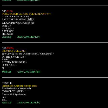
9/19
(SUN)
[NAGOYA OLD SCHOOL SCENE REPORT #7]
COURAGE FOR LEAGUE /
LAST ONE STANDING (滋賀)/
ILL COMMUNICATION (東京)/
DIRT-D /
NO LIMIT /
RAT PACK
xBRIGHTx
5:30/6:00
\2000/\2500(DRINK別)
9/20
(MON)
[MONDAY CULTURE]
カチコチ虫 [ex: the CONTINENTAL KIDS](京都) /
OF THE SPACISTOR /
KRIEG /
ROTARY BEGINNERS /
漲-MI.NA.GI- /
牙
時間未定
\2000/\2300(DRINK別)
9/21(TUE)
[Tiddabades Cranking Nippon Tour]
Tiddabades (from Newzeland)/
YAOYOLOZU (東京)/
Chaotic Girl Syndrome /
me /
etc...
6:30/7:00 \1800/\2100(DRINK別)