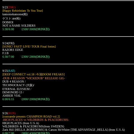
9/23
(THU)
[Happy Rebirthdam To You Tour]
kamomekamome(柏)
ゲスト:aie(柏)
DOIMOI
NOT A NAME SOLDIERS
5:30/6:00 \2500/\3000(DRINK別)
9/24(FRI)
[SONIC! FAST! LIVE! TOUR Final Series]
RAZORS EDGE
F.I.B
6:30/7:00 \2300/\2800(DRINK別)
9/25
(SAT)
[DEEP CONNECT vol.58 /今池DOOM FREAKS]
-DUB 4 REASON "WICKEDUB" RELEASE GIG-
DUB 4 REASON /
TECHNOCRACY (大阪)/
ETERNAL ELYSIUM /
DEMONOID 13 /
AMBER VIAL
6:00/6:15 \2000/\2000(DRINK別)
9/26
(SUN)
[contrarede presents CHAMPION ROAD vol.2]
-HICH PLACES vs WILDBIRDS & PEACEDRUMS-
HIGH PLACES (from U.S.A)
WILDBIRDS & PEACEDRUMS(from SWEDEN)
Zack Hill [HELLA ,BOREDOMS]
& Carson McWhiter
[THE ADVANTAGE ,HELLA] (from U.S.A)
6:00/7:00 \3800/\4300(DRINK別)