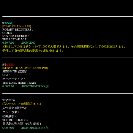
9/4
(SAT)
[DEAD CHAIN vol.85]
ROTARY BEGINNERS /
ORdER /
SYSTEM FUCKER /
THE ACT WE ACT
6:30/7:00 \2000/\2000
※18才以下の方はチケット代\1000で入場できます。その際DRINK代として\200別途頂きます。
受付にて身分証明書の提示をお願い致します。
9/5
(SUN)
[SENSMITH "ATOMS" Release Party]
SENSMITH
(京都)
/
kidd /
オーバーテイク /
THE LONG HORN TRAIN
6:30/7:00 \1800/\2100(DRINK別)
9/8(WED)
[言いたいことは明日言え #1]
人性補欠
(鹿児島)
/
グルーヴ東 /
松井泉学 /
THE DESPERADO /
鹿児島の弾き語りの方
(姶良)
6:30/7:00 \1800/\2100(DRINK別)