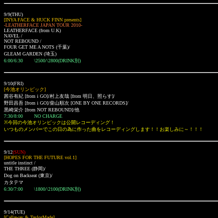
9/9(THU)
[INYA FACE & HUCK FINN presents]
-LEATHERFACE JAPAN TOUR 2010-
LEATHERFACE (from U.K)
NAVEL /
NOT REBOUND /
FOUR GET ME A NOTS
(千葉)
/
GLEAM GARDEN (埼玉)
6:00/6:30 \2500/\2800(DRINK別)
9/10(FRI)
[今池オリンピック]
茜谷有紀 [from i GO]
/村上友哉 [from 明日、照らす]/
野田昌吾 [from i GO]/
柴山順次 [ONE BY ONE RECORDS]/
黒崎栄介
[from NOT REBOUND]
/他
7:30/8:00 NO CHARGE
※今回の今池オリンピックは公開レコーディング！
いつものメンバーでこの日の為に作った曲をレコーディングします！！お楽しみに～！！！
9/12
(SUN)
[HOPES FOR THE FUTURE vol.1]
untitle instinct /
THE THREE (静岡)/
Dog on Backseat (東京)/
カタテマ
6:30/7:00 \1800/\2100(DRINK別)
9/14(TUE)
[Callaway & TaylorMade]