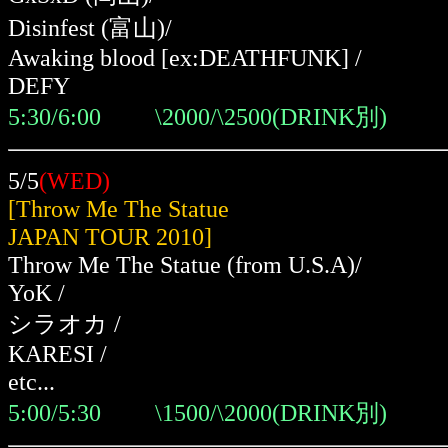
Disinfest
(富山)
/
Awaking blood [ex:DEATHFUNK]
/
DEFY
5:30/6:00 \2000/\2500(DRINK別)
5/5
(WED)
[Throw Me The Statue
JAPAN TOUR 2010]
Throw Me The Statue (from U.S.A)/
YoK /
シラオカ /
KARESI /
etc...
5:00/5:30 \1500/\2000(DRINK別)