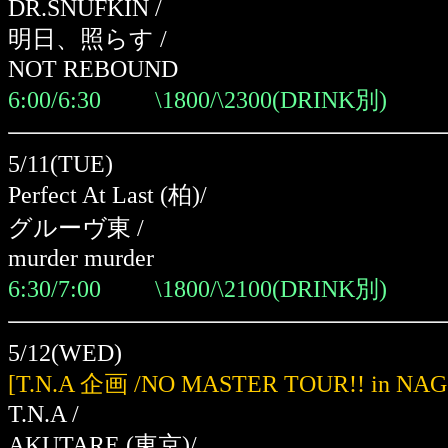
DR.SNUFKIN /
明日、照らす /
NOT REBOUND
6:00/6:30 \1800/\2300(DRINK別)
5/11(TUE)
Perfect At Last
(柏)
/
グルーヴ東 /
murder murder
6:30/7:00 \1800/\2100(DRINK別)
5/12(WED)
[T.N.A 企画 /NO MASTER TOUR!! in NA
T.N.A /
AKUTARE
(東京)
/