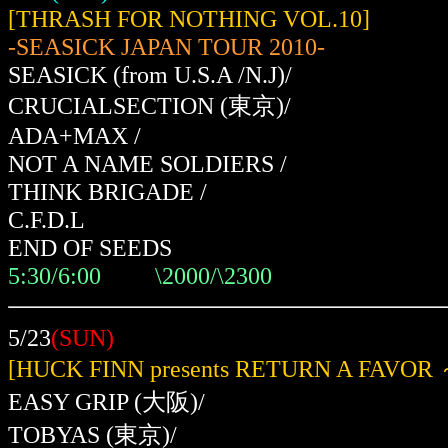
[THRASH FOR NOTHING VOL.10]
-SEASICK JAPAN TOUR 2010-
SEASICK (from U.S.A /N.J)/
CRUCIALSECTION (東京)/
ADA+MAX /
NOT A NAME SOLDIERS /
THINK BRIGADE /
C.F.D.L
END OF SEEDS
5:30/6:00
\2000/\2300
5/23
(SUN)
[HUCK FINN presents RETURN A FAVO
EASY GRIP
(大阪)
/
TOBYAS (東京)/