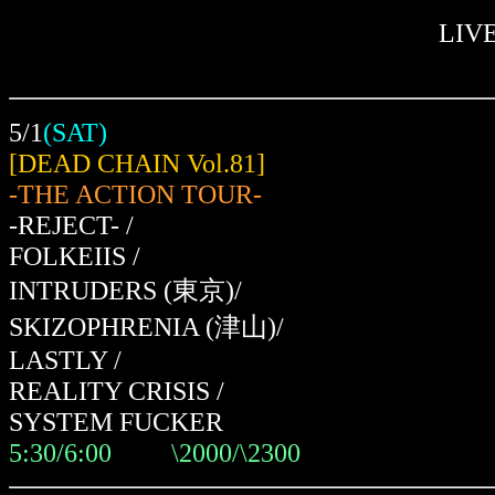
LIV
5/1
(SAT)
[DEAD CHAIN Vol.81]
-THE ACTION TOUR-
-REJECT- /
FOLKEIIS /
INTRUDERS (東京)/
SKIZOPHRENIA (津山)/
LASTLY /
REALITY CRISIS /
SYSTEM FUCKER
5:30/6:00 \2000/\2300