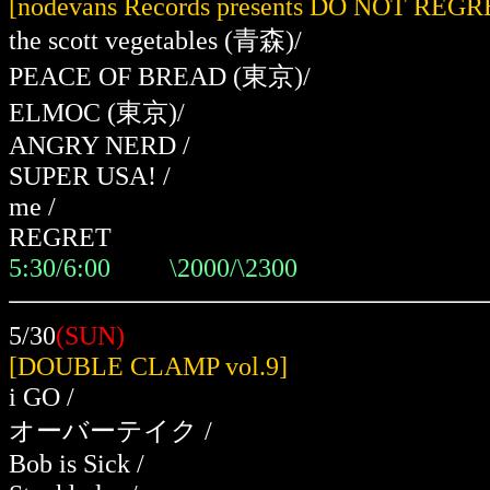
[nodevans Records presents DO NOT REGR
the scott vegetables
(青森)
/
PEACE OF BREAD
(東京)
/
ELMOC
(東京)
/
ANGRY NERD /
SUPER USA! /
me /
REGRET
5:30/6:00 \2000/\2300
5/30
(SUN)
[DOUBLE CLAMP vol.9]
i GO /
オーバーテイク /
Bob is Sick /