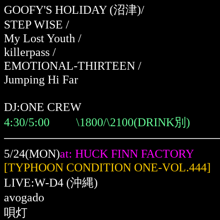
GOOFY'S HOLIDAY (沼津)/
STEP WISE /
My Lost Youth /
killerpass /
EMOTIONAL-THIRTEEN /
Jumping Hi Far
DJ:ONE CREW
4:30/5:00 \1800/\2100(DRINK別)
5/24(MON)
at: HUCK FINN FACTORY
[TYPHOON CONDITION ONE-VOL.444]
LIVE:W-D4
(沖縄)
avogado
唄灯