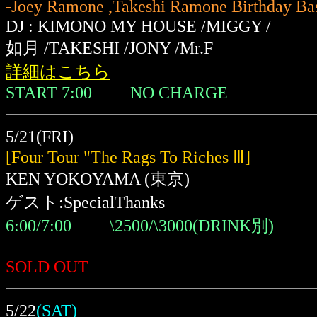
-Joey Ramone ,Takeshi Ramone Birthday Ba
DJ :
KIMONO MY HOUSE
/
MIGGY /
如月 /
TAKESHI /JONY /
Mr.F
詳細はこちら
START 7:00 NO CHARGE
5/21(FRI)
[Four Tour "The Rags To Riches Ⅲ]
KEN YOKOYAMA (東京)
ゲスト:SpecialThanks
6:00/7:00 \2500/\3000(DRINK別)
SOLD OUT
5/22
(SAT)