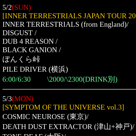
5/2
(SUN)
[INNER TERRESTRIALS JAPAN TOUR 20
INNER TERRESTRIALS (from England)/
DISGUST /
DUB 4 REASON /
BLACK GANION /
ぼんくら峠
PILE DRIVER (横浜)
6:00/6:30 \2000/\2300(DRINK別)
5/3
(MON)
[SYMPTOM OF THE UNIVERSE vol.3]
COSMIC NEUROSE
(東京)
/
DEATH DUST EXTRACTOR
(津山+神戸)
/