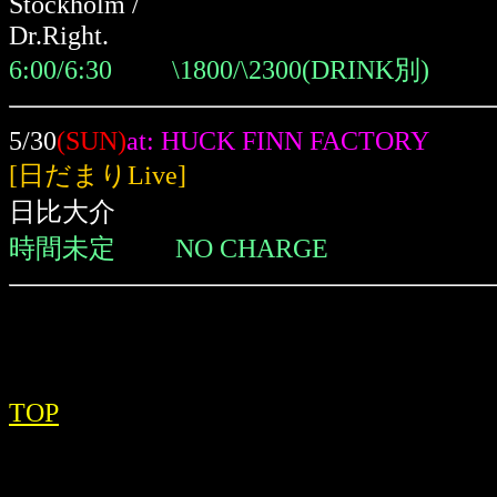
Stockholm /
Dr.Right.
6:00/6:30 \1800/\2300(DRINK別)
5/30
(SUN)
at: HUCK FINN FACTORY
[日だまりLive]
日比大介
時間未定 NO CHARGE
TOP