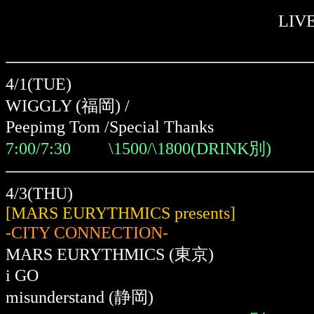
LIV
4/1(TUE)
WIGGLY (福岡) /
Peepimg Tom /Special Thanks
7:00/7:30 \1500/\1800(DRINK別)
4/3(THU)
[MARS EURYTHMICS presents]
-CITY CONNECTION-
MARS EURYTHMICS (東京)
i GO
misunderstand (静岡)