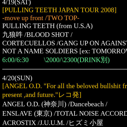
4/19(SAT)
[PULLING TEETH JAPAN TOUR 2008]
-move up front /TWO TOP-
PULLING TEETH (from U.S.A)
九狼吽 /BLOOD SHOT /
CORTECUELLOS /GANG UP ON AGAINST
NOT A NAME SOLDIERS [ex: TOMORRO
6:00/6:30 \2000/\2300(DRINK別)
4/20(SUN)
[ANGEL O.D. "For all the beloved bullshit fr
present ,and future."レコ発]
ANGEL O.D. (神奈川) /Dancebeach /
ENSLAVE (東京) /TOTAL NOISE ACCORD
ACROSTIX /J.U.U.M. /ヒズミ小屋