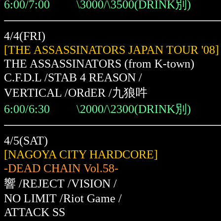
6:00/7:00 \3000/\3500(DRINK別)
4/4(FRI)
[THE ASSASSINATORS JAPAN TOUR '08]
THE ASSASSINATORS (from K-town)
C.F.D.L /STAB 4 REASON /
VERTICAL /ORdER /九狼吽
6:00/6:30 \2000/\2300(DRINK別)
4/5(SAT)
[NAGOYA CITY HARDCORE]
-DEAD CHAIN Vol.58-
響 /REJECT /VISION /
NO LIMIT /Riot Game /
ATTACK SS