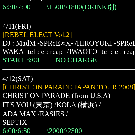
6:30/7:00 \1500/\1800(DRINK別)
4/11(FRI)
[REBEL ELECT Vol.2]
DJ : MadM -SPReE∞X- /HIROYUKI -SPReE
WAKA -tel : e : reap- /IWAOTO -tel : e : rea
START 8:00 NO CHARGE
4/12(SAT)
[CHRIST ON PARADE JAPAN TOUR 2008
CHRIST ON PARADE (from U.S.A)
IT'S YOU (東京) /KOLA (横浜) /
ADA MAX /EASIES /
SEPTIX
6:00/6:30 \2000/\2300