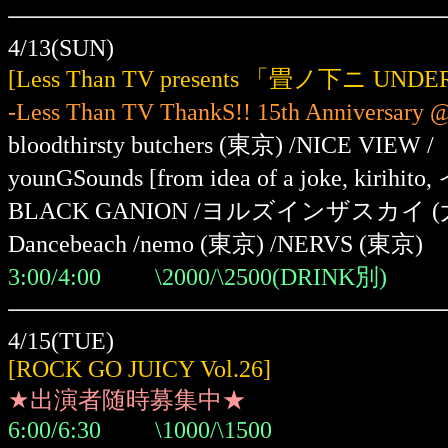
4/13(SUN)
[Less Than TV presents 「畳ノ下ニ UND
-Less Than TV ThankS!! 15th Anniversa
bloodthirsty butchers (東京) /NICE VIEW /
younGSounds [from idea of a joke, kir
BLACK GANION /ヨルズインザスカイ (大
Dancebeach /nemo (東京) /NERVS
(東京)
3:00/4:00 \2000/\2500(DRINK別)
4/15(TUE)
[ROCK GO JUICY Vol.26]
★出演者随時募集中★
6:00/6:30 \1000/\1500