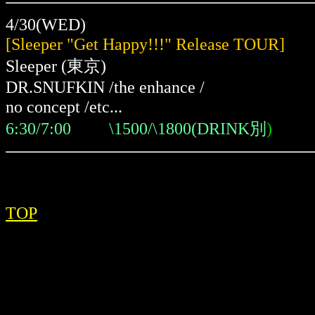
4/30(WED)
[Sleeper "Get Happy!!!" Release TOUR]
Sleeper (東京)
DR.SNUFKIN /the enhance /
no concept /etc...
6:30/7:00 \1500/\1800(DRINK別
)
TOP