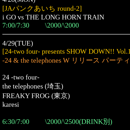
[JAパンクあいち round-2]
i GO vs THE LONG HORN TRAIN
7:00/7:30 \2000/\2000
4/29(TUE)
[24-two four- presents SHOW DOWN!! Vol.
-24 & the telephones W リリース パーテ
24 -two four-
the telephones (埼玉)
FREAKY FROG (東京)
karesi
6:30/7:00 \2000/\2500(DRINK別)