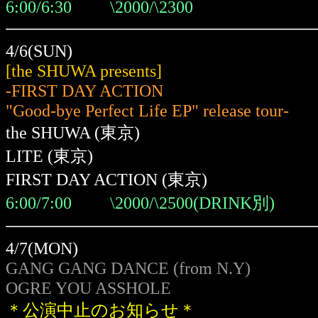
6:00/6:30 \2000/\2300
4/6(SUN)
[the SHUWA presents]
-FIRST DAY ACTION
"Good-bye Perfect Life EP" release tour-
the SHUWA (東京)
LITE (東京)
FIRST DAY ACTION (東京)
6:00/7:00 \2000/\2500(DRINK別)
4/7(MON)
GANG GANG DANCE (from N.Y)
OGRE YOU ASSHOLE
＊公演中止のお知らせ＊