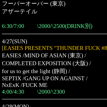
フーバーオーバー (東京)
アザーテイル
6:30/7:00 \2000/\2500(DRINK別)
4/27(SUN)
[EASIES PRESENTS "THUNDER FUCK #8
EASIES /MIND OF ASIAN (東京) /
COMPLETED EXPOSITION (大阪) /
for us to get the light (静岡) /
SEPTIX /GANG UP ON AGAINST /
NxExK /
FUCK ME
4:00/4:30 \2000/\2300
4/28(MON)