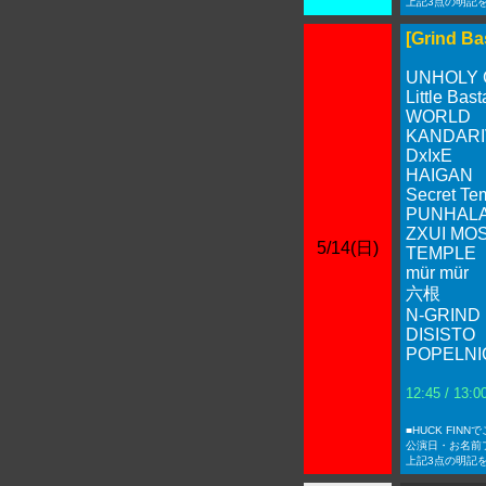
上記3点の明記
[Grind Ba
UNHOLY
Little Bas
WORLD
KANDARI
DxIxE
HAIGAN
Secret Te
PUNHAL
ZXUI MO
5/14(日)
TEMPLE
mür mür
六根
N-GRIND
DISISTO
POPELNI
12:45 / 13
■HUCK FIN
公演日・お名前
上記3点の明記