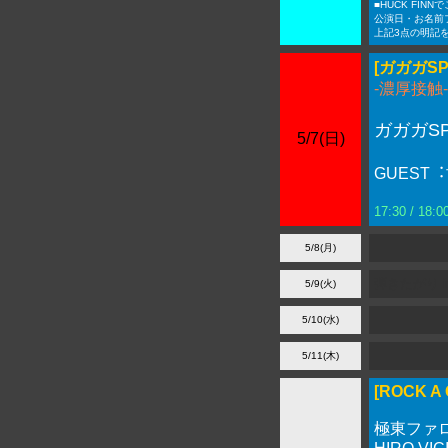
■HUCK FIN
公演日・お名前
上記3点の明記
[ガガガS
-濃厚接触-
ガガガS
5/7(日)
GUEST
17:30 / 18
5/8(月)
弾きたがり in
5/9(火)
5/10(水)
5/11(木)
[ROCK A 
極東ファ