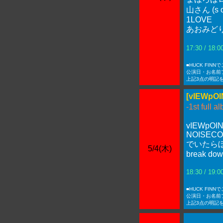
山さん (s o 
1LOVE
あおみど
17:30 / 18
■HUCK FIN
公演日・お名前
上記3点の明記
[vIEWp
-1st full
vIEWpOIN
NOISECO
でいたら
5/4(木)
break dow
18:30 / 19
■HUCK FIN
公演日・お名前
上記3点の明記