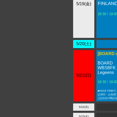
FINLAN
5/19(金)
18:30 / 19
5/20(土)
[BOARD d
BOARD
WBSBFK
Legeens
5/21(日)
18:30 / 19
■HUCK FIN
公演日・お名前
上記3点の明記
5/22(月)
5/23(火)