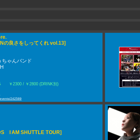
re.
NNの良さをしってくれ vol.13]
うちゃんバンド
TH
:15 ￥2300 / ￥2800 (DRINK別)
ら
t/events/242589
DS I AM SHUTTLE TOUR]