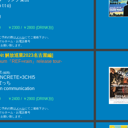
t t o)
り
:00 ￥2300 / ￥2800 (DRINK別)
Nでご予約の際は
メール
にてご連絡下さい。
フルネーム・お電話番号
をお願い致します。
OINt 解放巡業2023名古屋編]
 album『REF∞rain』release tour-
t
(福岡)
NCRETE×3CHI5
ぼっち
n communication
:00 ￥2400 / ￥2900 (DRINK別)
Nでご予約の際は
メール
にてご連絡下さい。
フルネーム・お電話番号
をお願い致します。