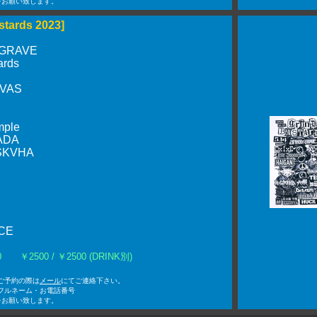
をお願い致します。
stards 2023]
 GRAVE
tards
VAS
mple
ADA
SKVHA
CE
:00 ￥2500 / ￥2500 (DRINK別)
Nでご予約の際は
メール
にてご連絡下さい。
フルネーム・お電話番号
をお願い致します。