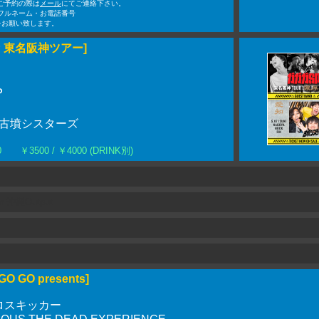
Nでご予約の際は
メール
にてご連絡下さい。
フルネーム・お電話番号
をお願い致します。
P 東名阪神ツアー]
P
︓古墳シスターズ
:00 ￥3500 / ￥4000 (DRINK別)
 沖縄Output
GO GO presents]
ロスキッカー