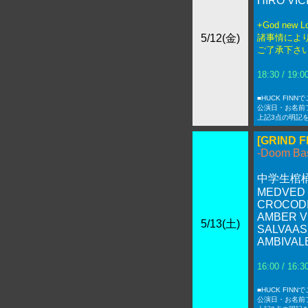
HIRO VI
+God new 
5/12(金)
諸事情によ
ご了承下さ
18:30 / 19
■HUCK FIN
公演日・お名前
上記3点の明記
[GRIND 
-Doom Bas
中学生棺
MEDVED
CROCODI
AMBER V
5/13(土)
SALVAAS
AMBIVAL
16:00 / 16
■HUCK FIN
公演日・お名前