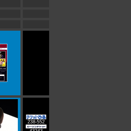
238-552
43243