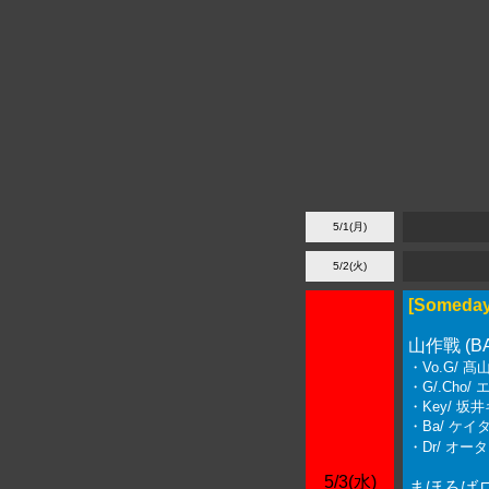
5/1(月)
5/2(火)
[Someday
山作戰 (BA
・Vo.G/ 
・G/.Cho/
・Key/ 坂井
・Ba/ ケイタ
・Dr/ オータコ
5/3(水)
まほろば