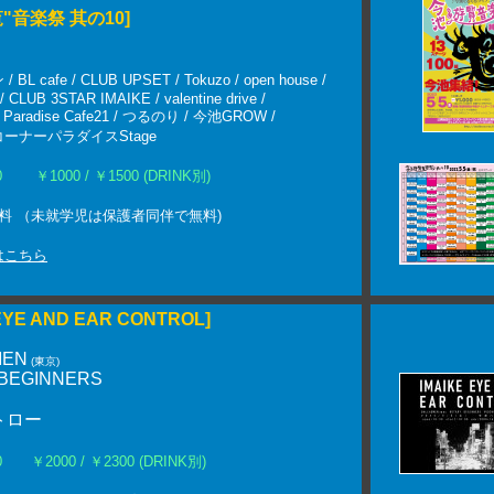
"音楽祭 其の10]
L cafe / CLUB UPSET / Tokuzo / open house /
 CLUB 3STAR IMAIKE / valentine drive /
aradise Cafe21 / つるのり / 今池GROW /
ーナーパラダイスStage
0
￥1000 / ￥1500 (DRINK別)
料 （未就学児は保護者同伴で無料)
はこちら
 EYE AND EAR CONTROL]
MEN
(東京)
BEGINNERS
トロー
:00 ￥2000 / ￥2300 (DRINK別)