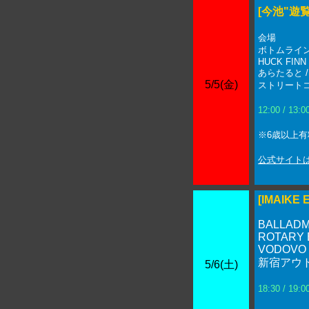
[今池"遊覧
会場
ボトムライン / B
HUCK FINN /
あらたると / P
5/5(金)
ストリートコ
12:00 / 13:0
※6歳以上有
公式サイト
[IMAIKE
BALLAD
ROTARY 
VODOVO
新宿アウ
5/6(土)
18:30 / 19