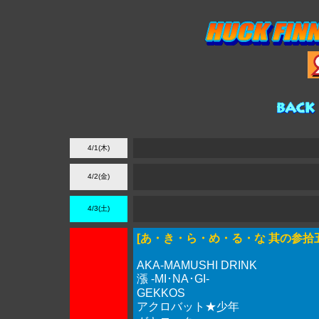
4/1(木)
4/2(金)
4/3(土)
[あ・き・ら・め・る・な 其の参拾五
AKA-MAMUSHI DRINK
漲 -MI･NA･GI-
GEKKOS
アクロバット★少年