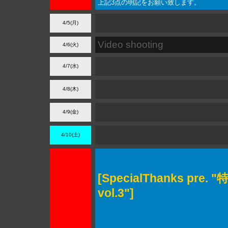
上記3点の明記をお願い致します。
4/5(月)
Video shooting
4/6(火)
4/7(水)
4/8(木)
4/9(金)
4/10(土)
[SpecialThanks pre
vol.3"]