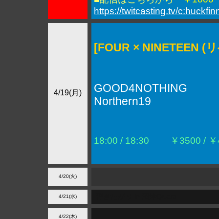
https://twitcasting.tv/c:huckf
[FOUR × NINETEEN 
GOOD4NOTHING
4/19(月)
Northern19
18:00 / 18:30
￥3500 / ￥4
4/20(火)
弾きたがり in 沼津Quars
4/21(水)
4/22(木)