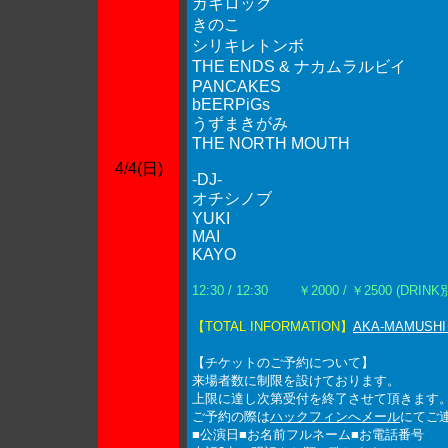
ガキロック
きのこ
シリキレトンボ
THE ENDS & ナカムラルビイ
PANCAKES
bEERPiGs
うずまきがみ
THE NORTH MOUTH
4/4(日)
-DJ-
オチシノブ
YUKI
MAI
KAYO
12:30 / 12:30
￥2000 / ￥2500 (DRINK
【TOTAL INFORMATION】
AKA-MAMUSHI
【チケットのご予約について】
来場者数に制限を設けております。
上限に達し次第受付を終了させて頂きます
ご予約の際は
ハックフィンへメール
にてご
■公演日■お名前フルネーム■お電話番号