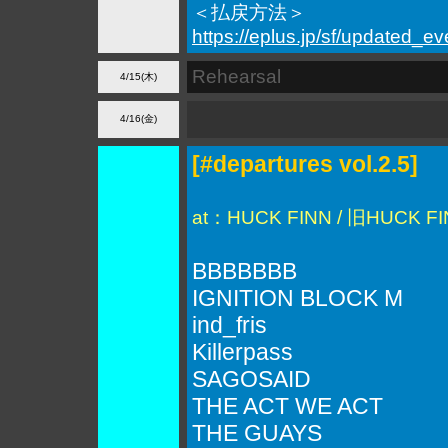
＜払戻方法＞
https://eplus.jp/sf/updated_ev
Rehearsal
4/15(木)
4/16(金)
[#departures vol.2.5]
at：HUCK FINN / 旧HUCK F
BBBBBBB
IGNITION BLOCK M
ind_fris
Killerpass
SAGOSAID
THE ACT WE ACT
THE GUAYS