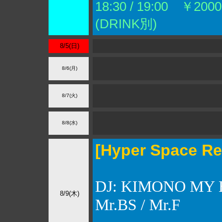
18:30 / 19:00 ￥2000
(DRINK別)
8/5(日)
8/6(月)
8/7(火)
8/8(水)
[Hyper Space Re
DJ: KIMONO MY 
8/9(木)
Mr.BS / Mr.F