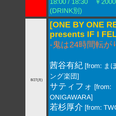
18:00 / 18:30 ￥2000
(DRINK別)
[ONE BY ONE 
presents ‪IF I FE
-鬼は24時間転が
茜谷有紀
[from:
ング楽団]
8/27(月)
‪サティフォ
[from:
ONIGAWARA]
‪若杉厚介
[from: T