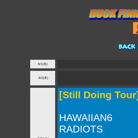
8/1(水)
8/2(木)
[Still Doing Tour
HAWAIIAN6
RADIOTS