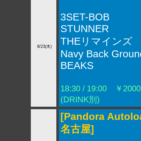
3SET-BOB
STUNNER
THEリマインズ
8/23(木)
Navy Back Groun
BEAKS
18:30 / 19:00 ￥2000
(DRINK別)
[Pandora Autolo
名古屋]