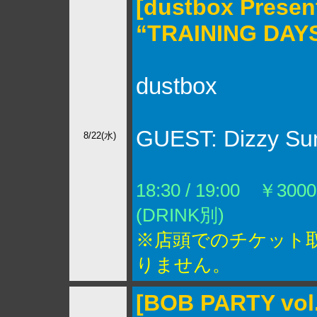
[dustbox Presen
“TRAINING DAYS
dustbox
GUEST: Dizzy Sun
8/22(水)
18:30 / 19:00 ￥3000
(DRINK別)
※店頭でのチケット
りません。
[BOB PARTY vol.