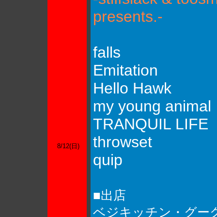
presents.-
falls
Emitation
Hello Hawk
my young animal
TRANQUIL LIFE
throwset
8/12(日)
quip
■出店
ベジキッチン・グー