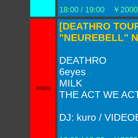
18:00 / 19:00 ￥200
[DEATHRO TOUR
"NEUREBELL" 
DEATHRO
6eyes
MILK
8/26(日)
THE ACT WE AC
DJ: kuro / VIDE