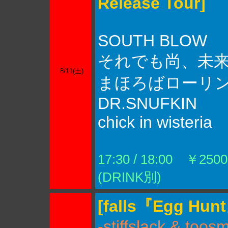
Release Tour]
SOUTH BLOW
それでも尚、未
8/11(土)
まほろばローリ
DR.SNUFKIN
chick in wisteria
17:30 / 18:00 ￥2500
(DRINK別)
[falls『Egg Hu
-stiffslack & toos