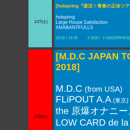
[hotspring『復活！青春の正体ツア
hotspring
1/27(土)
Large House Satisfaction
ANABANTFULLS
18:00 / 18:30
￥2500 / ￥3000(DRINK別
[M.D.C JAPAN 
2018]
M.D.C
(from USA)
FLiPOUT A.A
(東京)
the 原爆オナニ
1/28(日)
LOW CARD de la