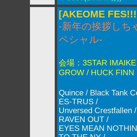
[AKEOME FES!!!
-新年の挨拶しち
ペシャル-
会場：3STAR IMAIKE /
GROW / HUCK FINN
Quince / Black Tank 
ES-TRUS /
Unversed Crestfallen 
RAVEN OUT /
EYES MEAN NOTHIN