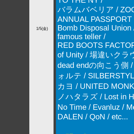
TO THE NY /
バラムバベリア / ZOO
ANNUAL PASSPORT 
Bomb Disposal Union /
1/5(金)
famous teller /
RED BOOTS FACTORY
of Unity / 場違いクラ
dead endの向こう側
ォルテ / SILBERSTYL
カヨ / UNITED MONK
ノハタラズ / Lost in Ho
No Time / Evanluz /
DALEN / QoN / etc...