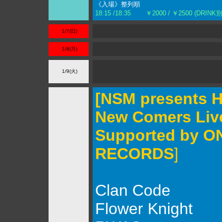
《入場》整列順
18:15 /18:35 ￥2000
/ ￥2500 (DRINK別
1/7(日)
1/8(月)
1/9(火)
[NSM presents H
New Comers Live
Supported by O
RECORDS
]
Clan Code
Flower Knight