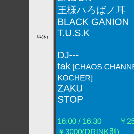
王様ハろばノ耳
BLACK GANION
T.U.S.K
1/4(木)
DJ---
tak
[CHAOS CHANNE
KOCHER]
ZAKU
STOP
16:00 / 16:30
￥250
￥3000(DRINK別)