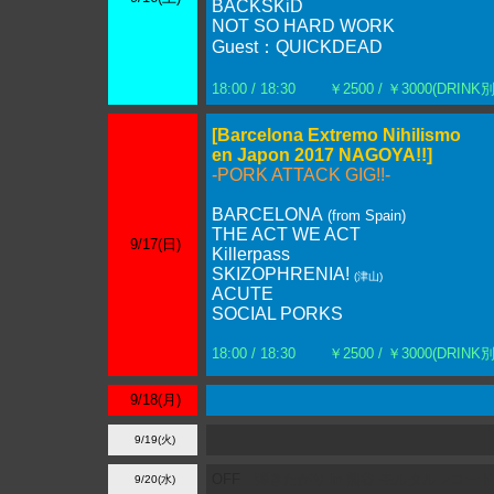
BACKSKiD
NOT SO HARD WORK
Guest：QUICKDEAD
18:00 / 18:30
￥2500 / ￥3000(DRINK別
[Barcelona Extremo Nihilismo
en Japon 2017 NAGOYA!!]
-PORK ATTACK GIG!!-
BARCELONA
(from Spain)
THE ACT WE ACT
9/17(日)
Killerpass
SKIZOPHRENIA!
(津山)
ACUTE
SOCIAL PORKS
18:00 / 18:30
￥2500 / ￥3000(DRINK別
9/18(月)
9/19(火)
OFF
弾きたがり in 熊谷 モルタルレコード
9/20(水)