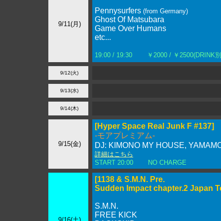
Pennysurfers
(from Germany)
Ghost Of Matsubara
9/11(月)
Game Over Humans
etc...
19:00 / 19:30
￥2000 / ￥2500(DRINK別
9/12(火)
9/13(水)
9/14(木)
[Hyper Space Real Junk F #137]
-モアプレミアム-
9/15(金)
DJ: KIMONO MY HOUSE, YAMAMO
詳細はこちら
START 20:00
NO CHARGE
[1138 & S.M.N. Pre.
Sudden Impact chapter.2 Japan T
S.M.N.
FREE KICK
9/16(土)