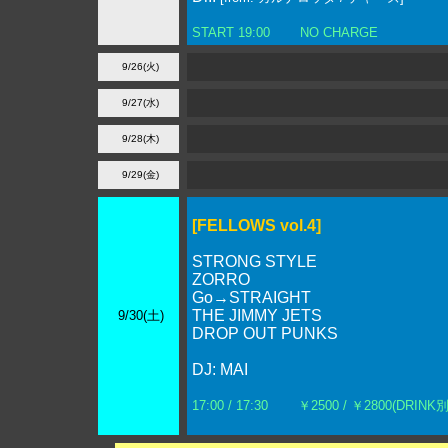
START 19:00
NO CHARGE
9/26(火)
9/27(水)
9/28(木)
9/29(金)
[FELLOWS vol.4]
STRONG STYLE
ZORRO
Go→STRAIGHT
THE JIMMY JETS
9/30(土)
DROP OUT PUNKS
DJ: MAI
17:00 / 17:30
￥2500 / ￥2800(DRINK別