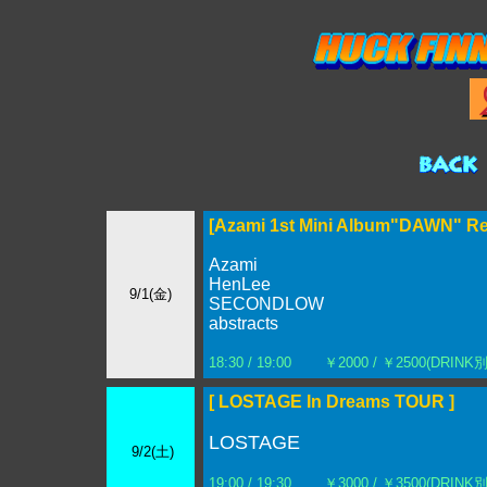
[Azami 1st Mini Album"DAWN" Re
Azami
HenLee
9/1(金)
SECONDLOW
abstracts
18:30 / 19:00
￥2000 / ￥2500(DRINK別
[ LOSTAGE In Dreams TOUR ]
LOSTAGE
9/2(土)
19:00 / 19:30
￥3000 / ￥3500(DRINK別