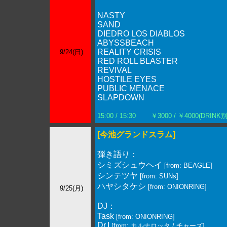
NASTY
SAND
DIEDRO LOS DIABLOS
ABYSSBEACH
REALITY CRISIS
9/24(日)
RED ROLL BLASTER
REVIVAL
HOSTILE EYES
PUBLIC MENACE
SLAPDOWN
15:00 / 15:30
￥3000 / ￥4000(DRINK別
[今池グランドスラム]
弾き語り：
シミズシュウヘイ
[from: BEAGLE]
シンテツヤ
[from: SUNs]
ハヤシタケシ
[from: ONIONRING]
9/25(月)
DJ：
Task
[from: ONIONRING]
Dr.I
[from: カルナロッタ / チャーズ]