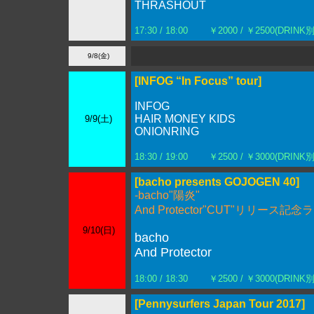
THRASHOUT
17:30 / 18:00
￥2000 / ￥2500(DRINK別
9/8(金)
[INFOG “In Focus” tour]
INFOG
HAIR MONEY KIDS
9/9(土)
ONIONRING
18:30 / 19:00
￥2500 / ￥3000(DRINK別
[bacho presents GOJOGEN 40]
-bacho"陽炎"
And Protector"CUT"リリース記
9/10(日)
bacho
And Protector
18:00 / 18:30
￥2500 / ￥3000(DRINK別
[Pennysurfers Japan Tour 2017]