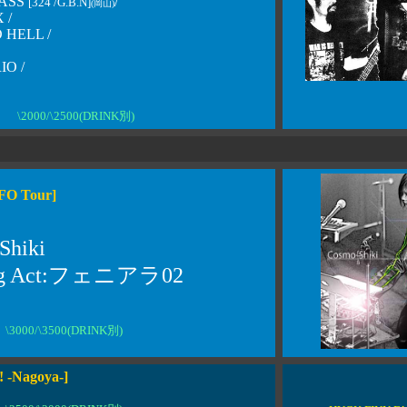
ASS
/
[324 /G.B.N]
(岡山)
 /
 HELL /
O /
2000/\2500(DRINK別)
FO Tour]
Shiki
ng Act:フェニアラ02
\3000/\3500(DRINK別)
! -Nagoya-]