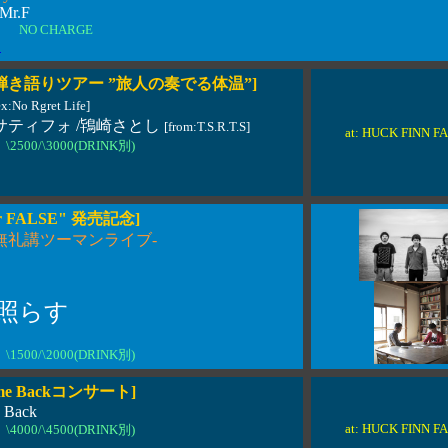
/Mr.F
T NO CHARGE
ら
弾き語りツアー ”旅人の奏でる体温”]
ex:No Rgret Life]
竹内サティフォ /鴇崎さとし
[from:T.S.R.T.S]
at: HUCK FINN 
\2500/\3000(DRINK別)
or FALSE" 発売記念]
無礼講ツーマンライブ-
照らす
0
\1500/\2000(DRINK別)
Came Backコンサート]
 Back
at: HUCK FINN 
\4000/\4500(DRINK別)