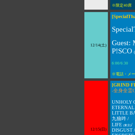
※限定40席
[Special
Special
Guest
12/14(土)
P!SCO
6:00/6:3
※電話・メ
[GRIND F
-全身全霊GI
UNHOLY G
ETERNAL 
LITTLE 
九狼吽 /
LIFE
/
(東京)
12/15(日)
DISGUST /