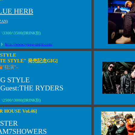
LUE HERB
ZAN)
300/\3500(DRINK別)
イト
http://www.ryugu-night.com/
 STYLE
TE STYLE" 発売記念GIG]
"狂演"-
G STYLE
l Guest:THE RYDERS
0
\2500/\3000(DRINK別)
 HOUSE Vol.46]
NSTER
EAM7SHOWERS