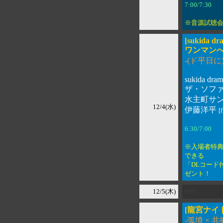
7:00/7:30 
※音源試聴会
[sukida dr
ワンマンへの
-(ド平日
sukida dram
ザ・ソファ
水主町サン
12/4(水)
伊藤洋平
[
6:30/7:00 
※入場者特典
できる
「DLコード
ゼント！
12/5(木)
REC
[龍宮ナイト 
-弧墳 × 共