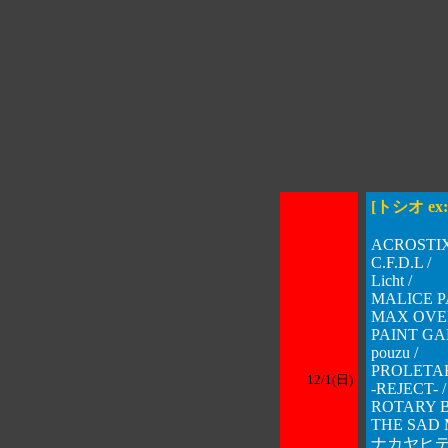
[トシオ ex:
ACROSTIX
C.F.D.L /
Licht /
MALICE P
MAX OVE
PAINT GA
pouzu /
PROLETAR
12/1(日)
-REJECT- /
ROTARY B
THE SAD 
ナカヤヒ