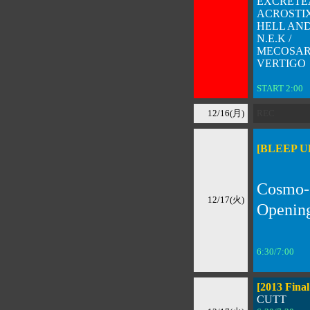
EXCRETE
ACROSTIX
HELL AND
N.E.K /
MECOSARI
VERTIGO
START 2:00
\
12/16(月)
REC
[BLEEP U
Cosmo-
12/17(火)
Openi
6:30/7:00 
[2013 Final
CUTT