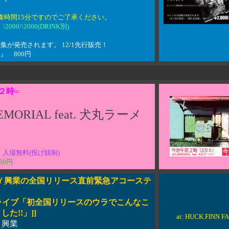
奏時間15分ですのでご了承ください。
\2000/\2000(DRINK別)
集が発売されます。 12/1先行販売！
』 800円
２時=
MORIAL feat. 犬丸ラーメ
入場無料(投げ銭制)
50円
ＺＹ興業の全国リリース直前緊急アコーステ
ライブ「初全国リリースのウラでこんなこ
た!!」]]
at: HUCK FINN 
Ｙ興業