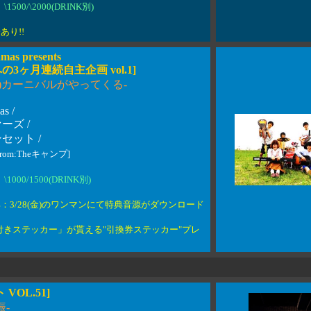
\1500/\2000(DRINK別)
あり!!
amas presents
3ヶ月連続自主企画 vol.1]
に)カーニバルがやってくる-
as /
ーズ /
セット /
from:Theキャンプ]
\1000/1500(DRINK別)
：3/28(金)のワンマンにて特典音源がダウンロード
付きステッカー」が貰える"引換券ステッカー"プレ
VOL.51]
振-