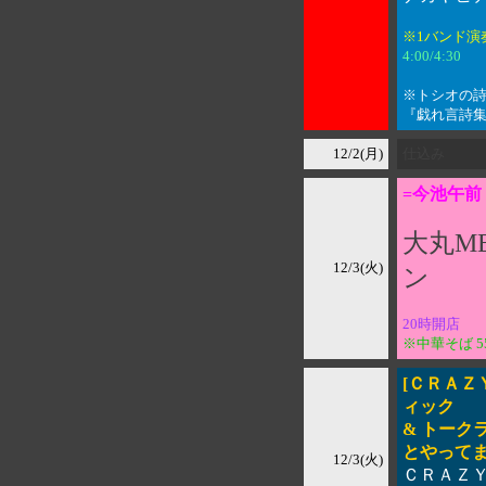
※1バンド演
4:00/4:30 
※トシオの詩
『戯れ言詩集
12/2(月)
仕込み
=今池午前
大丸ME
12/3(火)
ン
20時開店 
※中華そば 5
[ＣＲＡ
ィック
& トーク
とやってまし
12/3(火)
ＣＲＡＺ