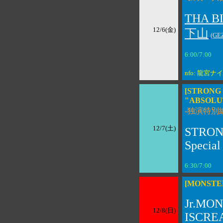
THA B
12/6(金)
下山
(GE
6:00/7:00
\3
nfo: 龍宮ナ
[STRONG
"ABSOLU
-独演特別編
12/7(土)
STRON
Specia
6:30/7:0
[MONSTER
Jr.MO
12/8(日)
ISCR