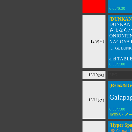
6:00/6:3
[DUNKAN 
DUNKAN
さよならパ
ONIONRIN
12/9(月)
NAGOYA 
...
Gt. DUN
and TAB
6:30/7:00 
12/10(火)
REC
[Relax&Des
Galapa
12/11(水)
6:30/7:0
※電話・メ
[Hyper Spa
-88Zappa