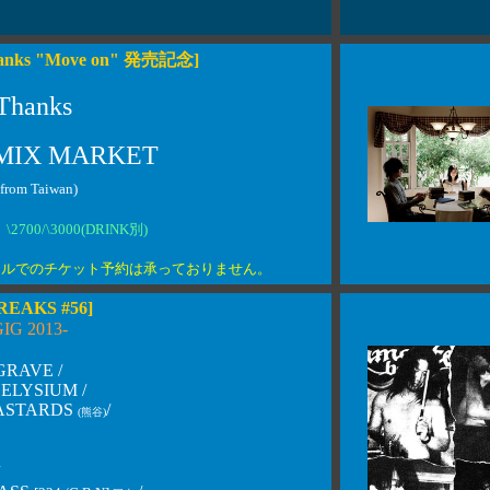
Thanks "Move on" 発売記念]
Thanks
: MIX MARKET
(from Taiwan)
0
\2700/\3000(DRINK別)
ールでのチケット予約は承っておりません。
REAKS #56]
G 2013-
RAVE /
ELYSIUM /
BASTARDS
/
(熊谷)