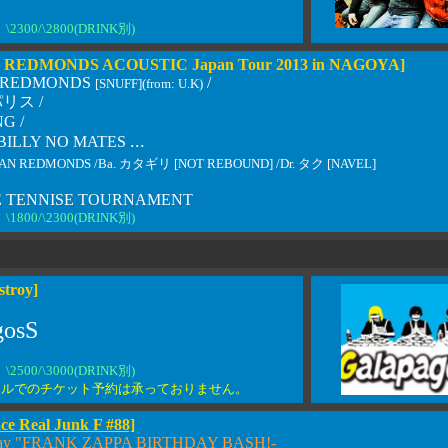
0
\2300/\2800(DRINK別)
REDMONDS ACOUSTIC Japan Tour 2013 in NAGOYA]
 REDMONDS
/
[SNUFF](from: U.K)
リス /
G /
...
BILLY NO MATES
KAN REDMONDS /Ba. カタギリ [NOT REBOUND] /Dr. タク [NAVEL]
LE TENNISE TOURNAMENT
\1800/\2300(DRINK別)
troy]
gosS
0
\2500/\3000(DRINK別)
ールでのチケット予約は承っておりません。
ce Real Junk F #88]
 day "FRANK ZAPPA BIRTHDAY BASH!-