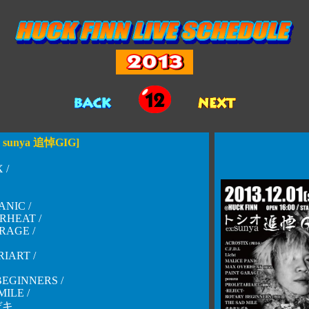
 sunya 追悼GIG]
 /
ANIC /
RHEAT /
RAGE /
IART /
EGINNERS /
MILE /
デキ