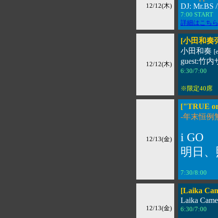
12/12(木)
DJ: Mr.BS 
7:00 STAR
詳細はこち
[小田和奏
小田和奏
[
guest:
12/12(木)
6:30/7:00 
※限定40席
["TRUE 
-年末恒例
i GO
12/13(金)
明日、
7:30/8:0
[Laika 
Laika Came
12/13(金)
6:30/7:00 