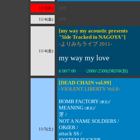
11/3(木)
OFF
11/4(金)
OFF
[my way my acoustic presents
"Side Tracked in NAGOYA"]
-よりみちライブ 2011-
11/4(金)
my way my love
6:00/7:00 \2000/\2500(DRINK別)
[DEAD CHAIN vol.99]
-VIOLENT LIBERTY Vol.8-
BOMB FACTORY
/
(東京)
MEANING
/
(東京)
牙 /
NOT A NAME SOLDIERS /
ORdER /
11/5(土)
attack SS /
SYSTEM FUCKER