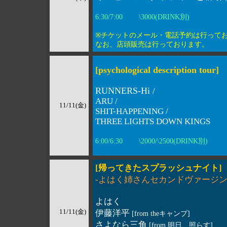
6:30/7:00 \3000(DRINK別)
※チケットのメール・電話予約は行って
なお、店頭販売は行っております。
[psychological description tour]
RUNNERS-Hi
/
ARU /
11/11(金)
SHIT-HAPPENING /
THREE LIGHTS DOWN KINGS
6:00/6:30 \2000/\2500(DRINK別)
[帰ってきたスプラッシュナイト]
-よはく姉さんセカンドヴァージン
よはく
11/11(金)
伊藤洋平
[from theキャンプ]
さよなら三角
[from 明日、照らす]