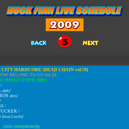
 CITY HARDCORE /DEAD CHAIN vol.70]
W BELONG TO US vol.10
-
O IMAGO TOUR 2009)
/
L
/
(福岡)
TION
/
(東京)
/
S /
FUCKER /
S
/
(from Czech)
\2000/\2000(DRINK別)