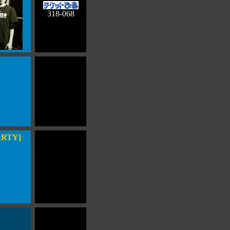
318-068
ARTY]