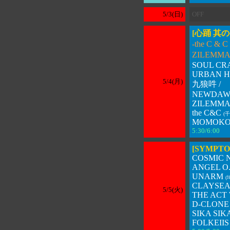
5/3(日)
OFF
[心踊 其
-
the C &
ZILEMM
SOUL CR
URBAN 
5/4(月)
九狼吽 /
NEWDAWN
ZILEMMA 
the C&C
(千
MOMOKO a
5:30/6:00 
[SYMPTO
COSMIC 
ANGEL O
UNARM
(
CLAYSE
5/5(火)
THE ACT 
D-CLONE 
SIKA SIKA
FOLKEIIS