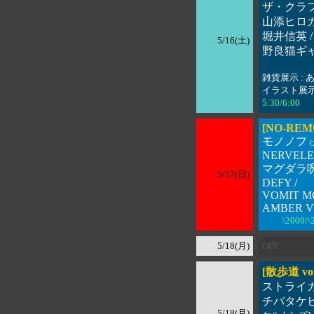
ザ・クラフ
山添ヒロカ
堀井信英 /
5/16(土)
野良猫ギ
雑貨展示 : 
イラスト展示 
5:30/6:00 
[NO-REM
モノノフ
NERVEL
マグダラ
5/17(日)
DEFY /
VOMIT M
AMBER V
\2000/\2
5/18(月)
OFF
[散歩道 vol
ストライ
チバタケ
5/18(月)