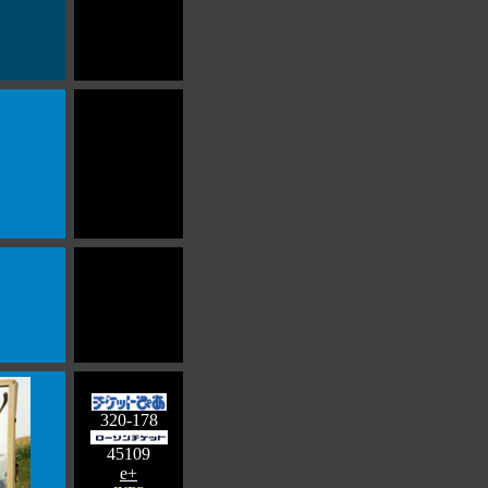
320-178
45109
e+