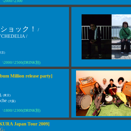
\2000/\2300
ラショック！
/
YCHEDELIA /
東京)
\2000/\2500(DRINK別)
lbum Million release party]
れ
(東京)
oche
(大阪)
\1800/\2300(DRINK別)
URA Japan Tour 2009]
G-