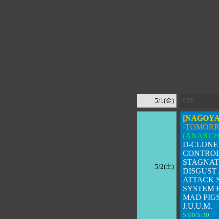
5/1(金)
OFF
[NAGOYA
-
TOMORRO
(ANARCH
D-CLONE 
CONTRO
STAGNA
5/2(土)
DISGUST 
ATTACK S
SYSTEM 
MAD PIG
J.U.U.M.
5:00/5:30 