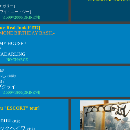
チガリー]
[ワイ・ユー・ジー]
\1500/\2000(DRINK別)
ce Real Junk F #37]
AMONE BIRTHDAY BASH.-
MY HOUSE /
/
MADARLING
00 NO CHARGE
/
阪)
へし
/
(大阪)
s /
クライ.
\1500/\1800(DRINK別)
ou "ESCORT" tour]
inou
(東京)
ックヘイワ
(東京)