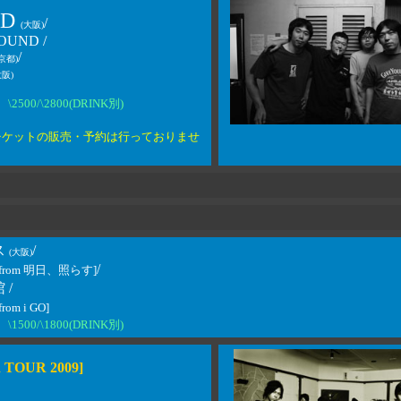
AD
/
(大阪)
OUND /
/
(京都)
大阪)
\2500/\2800(DRINK別)
チケットの販売・予約は行っておりませ
ス
/
(大阪)
/
[from 明日、照らす]
 /
from i GO]
\1500/\1800(DRINK別)
n TOUR 2009]