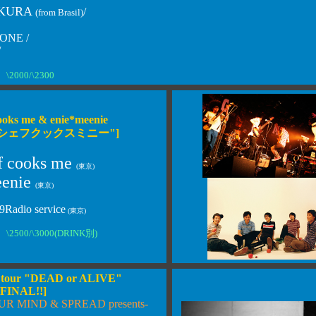
KURA
/
(from Brasil)
ONE /
/
\2000/\2300
cooks me & enie*meenie
ts "シェフクックスミニー"]
ef cooks me
(東京)
eenie
(東京)
Radio service
(東京)
\2500/\3000(DRINK別)
tour "DEAD or ALIVE"
FINAL!!]
UR MIND & SPREAD presents-