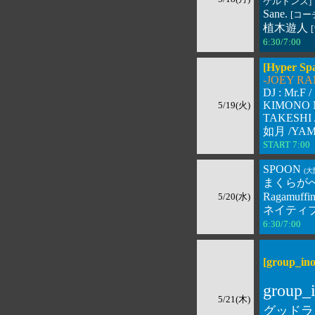
ケルトンズ]
Sane.
[コー
植木遊人
6:30/7:00 
[Hyper Spa
-JOEY R
DJ : Mr.F /
KIMONO 
5/19(火)
TAKESHI 
如月 /YA
START 7:
SPOON
(大
まくらが
Ragamuffin
5/20(水)
ネイティブ
6:30/7:00 
[group_in
group_
5/21(木)
グッドラ