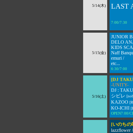
LAST 
5/14(木)
7:00/7:30 
JUNIOR 
DELO AN
KIDS SC
Naff Banque
5/15(金)
emuri /
etc...
6:30/7:00 
[DJ TAKU
-UNITY-
DJ : TAKU 
シビレ
[no
5/16(土)
KAZOO
[
KO-ICHI
[
OPEN7:00/
[いのちの
lazzflower /