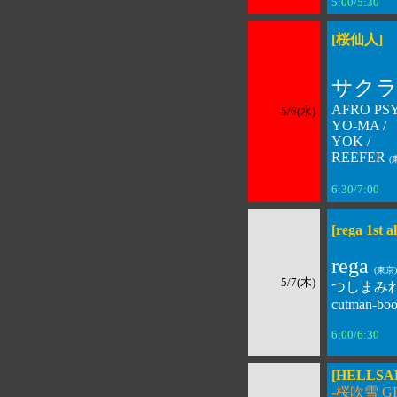
5:00/5:30 
[桜仙人]
サク
AFRO PS
5/6(水)
YO-MA /
YOK /
REEFER
(
6:30/7:00 
[rega 1st a
rega
(東京)
5/7(木)
つしまみ
cutman-bo
6:00/6:30 
[HELLSAK
-桜吹雪 GI