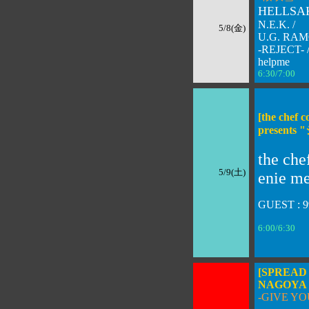
HELLSA
N.E.K. /
5/8(金)
U.G. RAM
-REJECT- 
helpme
6:30/7:00 
[the chef 
presen
the ch
5/9(土)
enie m
GUEST : 99
6:00/6:30 
[SPREAD 
NAGOYA 
-GIVE YO