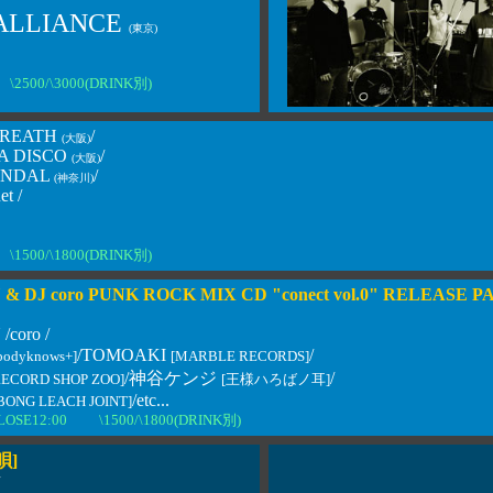
ALLIANCE
(東京)
\2500/\3000(DRINK別)
BREATH
/
(大阪)
A DISCO
/
(大阪)
ANDAL
/
(神奈川)
t /
\1500/\1800(DRINK別)
 & DJ coro PUNK ROCK MIX CD "conect vol.0" RELEASE P
/coro /
/TOMOAKI
/
bodyknows+]
[MARBLE RECORDS]
/神谷ケンジ
/
RECORD SHOP ZOO]
[王様ハろばノ耳]
/etc...
BONG LEACH JOINT]
CLOSE12:00 \1500/\1800(DRINK別)
唄]