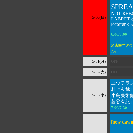
SPRE
NOT REB
5/10(日)
LABRET
locofrank
(
6:00/7:00 
※店頭での
ん。
5/11(月)
OFF
5/12(火)
OFF
ユウテラ
村上友哉
5/13(水)
小鳥美術館
茜谷有紀
[
7:00/7:30 
[new daw