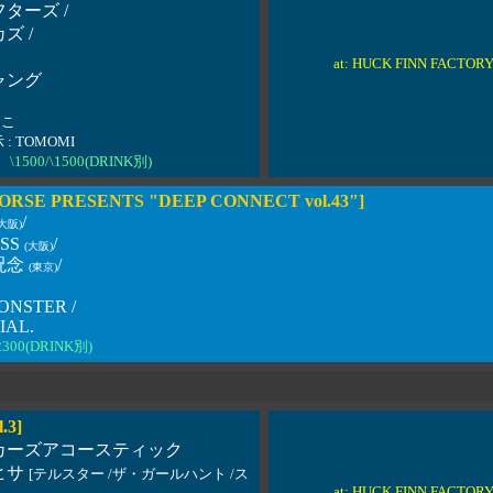
ターズ /
ズ /
at: HUCK FINN FACTOR
ャング
あこ
: TOMOMI
\1500/\1500(DRINK別)
ORSE PRESENTS "DEEP CONNECT vol.43"]
/
(大阪)
ESS
/
(大阪)
呪念
/
(東京)
ONSTER /
IAL.
300(DRINK別)
.3]
カーズアコースティック
ヒサ
[テルスター /ザ・ガールハント /ス
at: HUCK FINN FACTOR