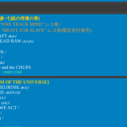
の参 /七組の侍達の巻]
 C "ONE TRACK MIND" レコ発 /
A "BRAVE FOR SLAVE" レコ発(限定先行発売)
-
AFT
/
(熊本)
HEAD RAW
/
(北九州)
 /
/
/
葉)
nd the CHUPS
\2000/\2300
M OF THE UNIVERSE]
NEUROSE
/
(東京)
.D.
/
(KEN-O)
/
埼玉)
A
/
(浜松)
WE ACT /
/
 /