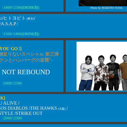
\1800/\2300(DRINK別)
Photo by MAKOTO SUDA
/ヒトヨビト
/
京)
(東京)
/A.S.A.P /
\1500/\1800(DRINK別)
 YOU GO !]
ゃ物足りないスペシャル 第三弾
クンとハンバーグの逆襲"-
vs NOT REBOUND
\2000/\2500
K]
U ALIVE /
LOS DIABLOS /THE HAWKS
/
(大阪)
STYLE /STRIKE OUT
\2000/\2300