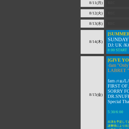
8/11(月)
REC
8/12(火)
REC
8/13(水)
REC
[SUMMER
SUNDAY
8/14(木)
DJ: UK /
8:00 START
[GIVE YO
-fam "Only 
LABRET "Li
fam
/L
(千葉)
FIRST OF
SORRY F
8/15(金)
DR.SNUFK
Special Th
5:30/6:00 
出演を予定しており
諸事情により出