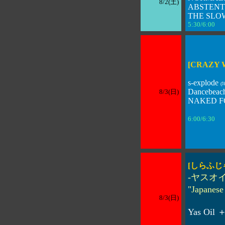
8/2(土)
ABSTENTIO
THE SL
5:30/6:00 
[CRAZY 
s-explode
(
Dancebeach
8/3(日)
NAKED F
6:00/6:30 
[しらふじ
-ヤスオ
"Japan
8/3(日)
Yas Oil 