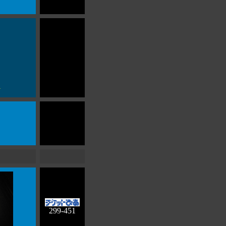
Y
299-451