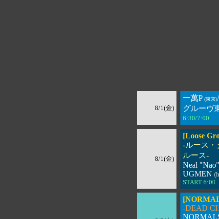
一萬P
/
(東京)
8/1(金)
グルーヴ東 /zh
6:30/7:00 
[Loose Gro
-ルース・
ルース-
8/1(金)
Neal "Nao"
UGMEN
(
START 6:
[NORMALS
-DEAD CHA
NORMALS 