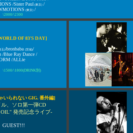
NS /Sister Paul
/
(東京)
OWMOTIONS
/
(東京)
\2000/\2300
WORLD OF 83'S DAY]
/bronbaba
/
埼玉)
(茨城)
 /Blue Ray Dance /
ORM /ALLie
\1500/\1800(DRINK別)
ゃいられない GIG. 番外編]
イル、ソロ第一弾CD
ese OIL" 発売記念ライブ-
＋ GUEST!!!