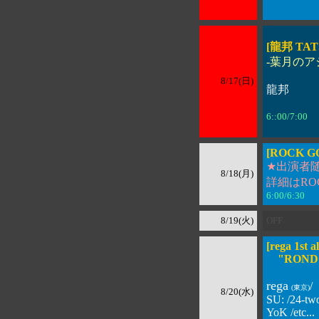
[龍邦 TAT
-葉月のア
8/17(日)
龍邦
6::00/7:00
[ROCK GO
★出演者
8/18(月)
詳細はROC
6:00/6:30 
8/19(火)
OFF
[rega 1st 
"RONDORI
rega
/
(東京)
8/20(水)
SU: /24-two
YoK /etc...