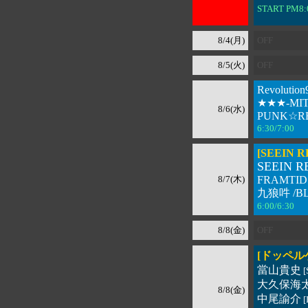
START PM8:
8/4(月)
OFF
8/5(火)
OFF
Revolutio
★★★-MITS
8/6(水)
PUNK☆R
6:30/7:00 
[SEEIN R
SEEIN R
8/7(木)
FRAMTI
九狼吽 /BL
6:00/6:30 
8/8(金)
OFF
[ドッペル
當山貴史
[
大久保海
8/8(金)
中尾諭介
[