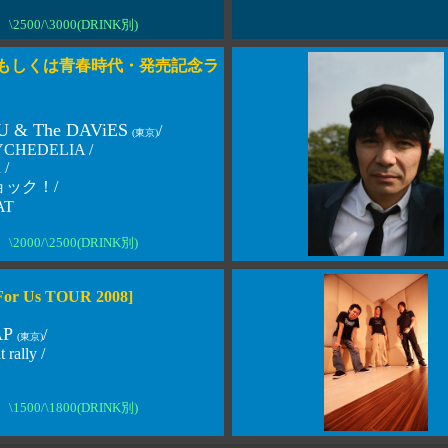
\2500/\3000(DRINK別)
キもしくは青春時代・発売記念ラ
 & The DAViES
/
(東京)
YCHEDELIA /
 /
ック！/
AT
\2000/\2500(DRINK別)
For Us TOUR 2008]
AP
/
(東京)
 rally /
\1500/\1800(DRINK別)