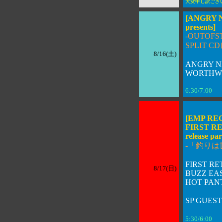
大変申し訳ござ
[ANGRY N
presents]
-OUTOFS
SPLIT C
8/16(土)
ANGRY N
WORTHW
6:30/7:00 
[EMP REC 
FIRST RE
release par
-「釣りは
FIRST RE
8/17(日)
BUZZ EA
HOT PANT
SP GUES
5:30/6:00 