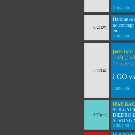
6:30/7:00 
Heroine
(東
no concept 
8/21(木)
etc...
6:30/7:00 
[WE GO !
-30分じ
"トムヤン
8/22(金)
i GO 
7:00/7:30 
[PAY BAC
STILL YO
8/23(土)
DIEDRO 
STRONG 
6:30/7:00 