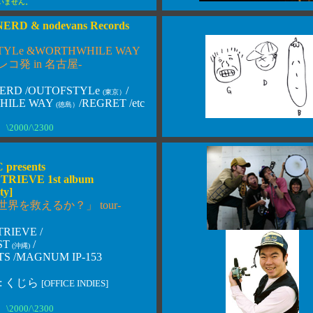
いません。
ERD & nodevans Records
TYLe &WORTHWHILE WAY
Dレコ発 in 名古屋-
ERD /OUTOFSTYLe
/
(東京
）
HILE WAY
/REGRET /etc
(徳島
）
\2000/\2300
presents
TRIEVE 1st album
ty]
世界を救えるか？」 tour-
TRIEVE /
ST
/
(沖縄)
S /MAGNUM IP-153
T: くじら
[OFFICE INDIES]
\2000/\2300