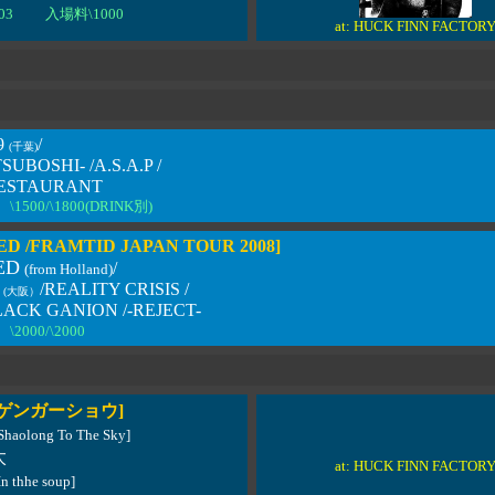
03
入場料\1000
at: HUCK FINN FACTOR
n9
/
(千葉)
UBOSHI- /A.S.A.P /
ESTAURANT
\1500/\1800(DRINK別)
ED /FRAMTID JAPAN TOUR 2008]
ED
/
(from Holland)
D
/REALITY CRISIS /
(大阪
）
ACK GANION /-REJECT-
\2000/\2000
ゲンガーショウ]
Shaolong To The Sky]
太
at: HUCK FINN FACTOR
In thhe soup]