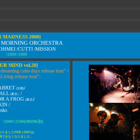
 MADNESS 2008]
 MORNING ORCHESTRA
KOHMEI /CUTTI /MISSION
 \1000/\1000
UR MIND vol.20]
dreaming calm days release tour" /
ving release tour"-
ABRET
/
(京都)
 ALL
/
(東京
）
OR A FROG
/
(東京)
IN /
anks
\2000/\2500(DRINK別)
ましたFINE LINESは、
演できなくなりました。