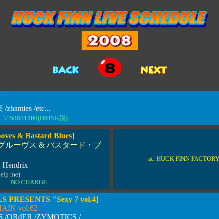
amies /etc...
\1500/\1800(DRINK別)
oves & Bastard Blues]
グルーヴス & バスタード・ブ
at: HUCK FINN FACTOR
 Hendrix
help me)
00 NO CHARGE
 PRESENTS "Sexy 7 vol.4]
IN vol.62-
/ORdER /ZYMOTICS /