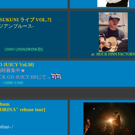
SUKUNI ライブ VOL.7]
ジアンブルース-
 \2000/\2000(DRINK別)
at: HUCK FINN FACTOR
 JUICY Vol.30]
随時募集中★
K GO JUICY HPにて→
\1000/\1500
album
NA" release tour]
four- /