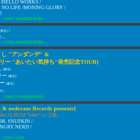
/HELLO WORKS /
NO LIFE /MONING GLORY /
E
\1500/\1800(DRINK別)
/
(東京)
...
\1500/\1800(DRINK別)
し "アンダンデ" &
リー "あいたい気持ち"発売記念TOUR]
し
(東京)
リー
(東京)
ー
(東京)
戸)
\2000/\2500(DRINK別)
k & nodevans Records presents]
 mini ALBUM "letter" レコ発-
 /DR. SNUFKIN /
NGRY NERD /
\2000/\2300