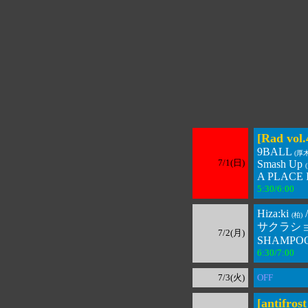
[Rad vol.
9BALL
(厚木
7/1(日)
Smash Up
A PLACE 
5:30/6:00 
Hiza:ki
(柏)
サクラショ
7/2(月)
SHAMPOO
6:30/7:00 
7/3(火)
OFF
[antifrost