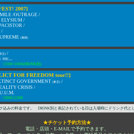
EST! 2007]
MILE /OUTRAGE /
ELYSIUM /
PACISTOR /
/
SUPREME
(湘南)
/
埼玉)
etc...
\1500/\1800(DRINK別)
ICT FOR FREEDOM tour!!]
XTINCT GOVERNMENT
/
(東京)
EALITY CRISIS /
U.U.M.
\2000/\2300
ク込みの料金です。 DRINK別と表記されている日は入場時にドリンク代として
★チケット予約方法★
電話・店頭・E-MAILで予約できます。