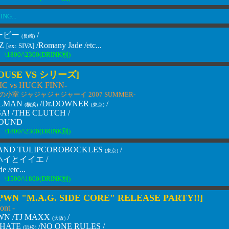
NG...
ービー
/
(長崎)
Z
/Romany Jade /etc...
[ex: SIVA]
\1800/\2300(DRINK別)
HOUSE VS シリーズ]
IC vs HUCK FINN-
の小室 ジャジャジャジャーイ 2007 SUMMER-
LMAN
/Dr.DOWNER
/
(横浜)
(東京)
A! /THE CLUTCH /
BOUND
\1800/\2300(DRINK別)
 AND TULIPCOROBOCKLES
/
(東京)
 /ハイとイイエ /
 /etc...
\1500/\1800(DRINK別)
PWN "M.A.G. SIDE CORE" RELEASE PARTY!!]
ont -
WN /TJ MAXX
/
(大阪)
 HATE
/NO ONE RULES /
(浜松)