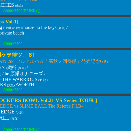
ACHES
(東京)
\3000/\3500(DRINK別)
ps Vol.1]
ng man
/mouse no the keys
/
(札幌)
(東京)
vate beach
n
\2000/\2500
明ケヲ待ツ。６]
DAWN 2nd フルアルバム「暮秋ノ回帰船」発売記念GIG-
N /
鐵槌
/
(東京)
/the 原爆オナニーズ /
)
& THE WARRIOUS
/
(東京)
KS
/WORTH
(大阪)
\2000/\2300
CKERS BOWL Vol.21 VS Series TOUR ]
DGE vs SLIME BALL The Referee F.I.B-
 EDGE
(大阪)
BALL
(東京)
\2000/\2500(DRINK別)