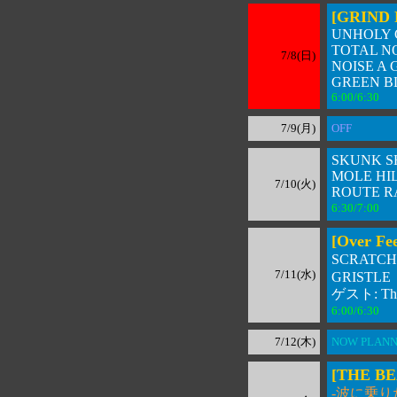
[GRIND 
UNHOLY 
TOTAL N
7/8(日)
NOISE A
GREEN 
6:00/6:30 
7/9(月)
OFF
SKUNK S
MOLE HI
7/10(火)
ROUTE RA
6:30/7:00 
[Over Fee
SCRATCH 
7/11(水)
GRISTLE
ゲスト: The
6:00/6:30 
7/12(木)
NOW PLANNI
[THE BE
-波に乗り