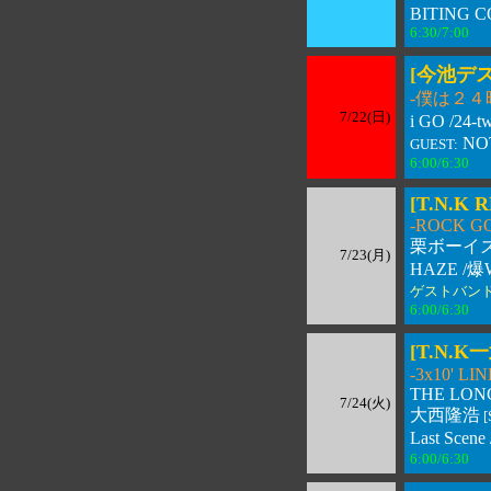
BITING C
6:30/7:00 
[今池デス
-僕は２
7/22(日)
i GO /24-
NO
GUEST:
6:00/6:30 
[T.N.K 
-ROCK GO 
栗ボーイズ /
7/23(月)
HAZE /爆
ゲストバン
6:00/6:30 
[T.N.K一
-3x10' LIN
THE LON
7/24(火)
大西隆浩
[
Last Scen
6:00/6:30 