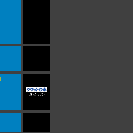
]
262-775