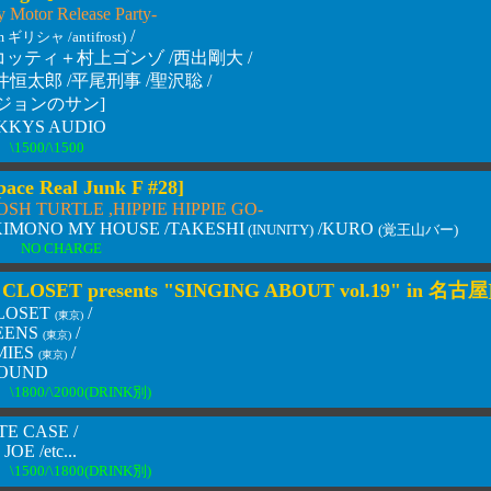
y Motor Release Party-
/
m ギリシャ /antifrost)
ッティ＋村上ゴンゾ /西出剛大 /
福井恒太郎 /平尾刑事 /聖沢聡 /
ジョンのサン]
KYS AUDIO
\1500/\1500
pace Real Junk F #28]
SH TURTLE ,HIPPIE HIPPIE GO-
 /KIMONO MY HOUSE /TAKESHI
/KURO
(INUNITY)
(覚王山バー)
RT NO CHARGE
CLOSET presents "SINGING ABOUT vol.19" in 名古屋
LOSET
/
(東京)
EENS
/
(東京)
MIES
/
(東京)
BOUND
\1800/\2000(DRINK別)
E CASE /
OE /etc...
\1500/\1800(DRINK別)