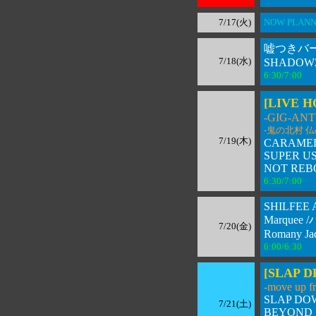
7/17(火)
NOW PLANNI
嘘つきバ
7/18(水)
SHADOW
6:30/7:00 
[LIVE 
-GIG-ANT
-鬼の北村 仏
7/19(木)
CARAME
SUPER US
NOT RE
6:30/7:00 
SHILFEE
Marquee
7/20(金)
Romany Jade
6:00/6:30 
[SLAP D
-move up fr
SLAP DO
7/21(土)
BEYOND