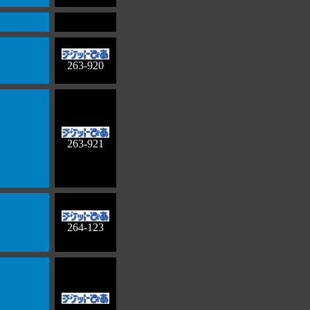
263-920
263-921
264-123