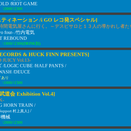
OLD /RIOT GAME
\2000/\2300
ティネーション /i GO レコ発スペシャル]
４時間電気屋さんに行く。～デスピサロと１３人の導かれし者た
two four- /竹内電気
T REBOUND
\1800/\2300(DRINK別)
RECORDS & HUCK FINN PRESENTS]
JUICY Vol.13-
LOGIC CUBE /HALF PANTS /
WASH /DEUCE
ドあり
\1000/\1500
武道会 Exhibition Vol.4]
K-
G HORN TRAIN /
/
Support 村上真人]
e /機械
\2000/\2300