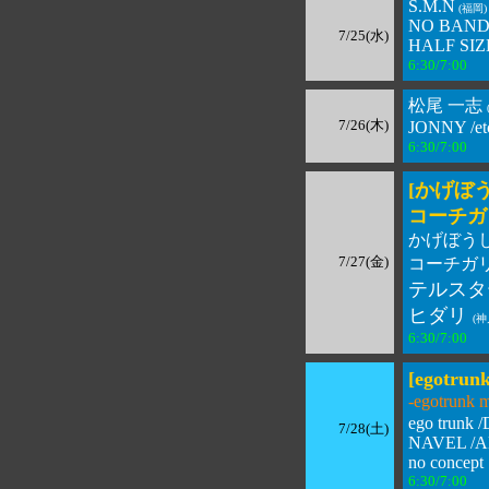
S.M.N
(福岡)
NO BAND 
7/25(水)
HALF SIZ
6:30/7:00 
松尾 一志
7/26(木)
JONNY /etc
6:30/7:00 
[かげぼう
コーチガ
かげぼう
7/27(金)
コーチガ
テルスタ
ヒダリ
(神
6:30/7:00 
[egotrun
-egotrunk
ego trunk
7/28(土)
NAVEL /A
no concept
6:30/7:00 