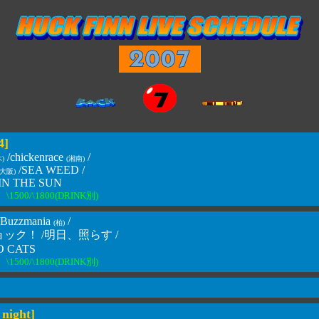
4]
/chickenrace
/
)
(湘南)
/SEA WEED /
(大阪)
IN THE SUN
\1500/\1800(DRINK別)
/Buzzmania
/
(柏)
ック！ /明日、照らす /
 CATS
\1500/\1800(DRINK別)
 night]