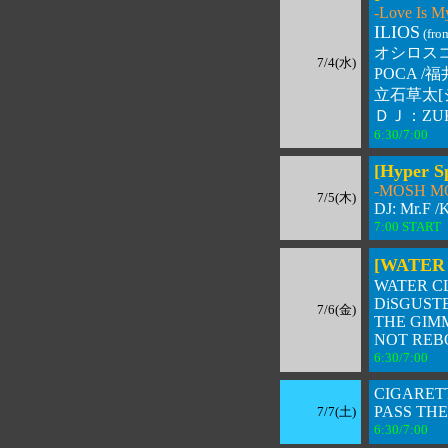
-Love Is M
ILIOS
(fro
オシロスコ
7/4(水)
POCA /
立石草太[
ＤＪ：ZUK
6:30/7:00 
[Hyper S
-MOSH MO
7/5(木)
DJ: Mr.F
7:00 STA
[WATER 
WATER C
DiSGUST
7/6(金)
THE GIM
NOT RE
6:30/7:00 
CIGARETT
PASS THE J
7/7(土)
6:30/7:00 