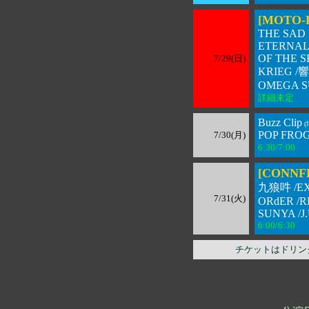
[MOTO-F
THE SAD 
ETERNAL 
OF THE S
7/29(日)
KRIEG /響 
OMEGA 
詳細未定
Buzz Clip
(
POP FROG /
7/30(月)
6:30/7:00 
[CONNFL
九狼吽 /E
7/31(火)
ORdER /R
SUNYA /J.
6:00/6:30 
チケットはドリン