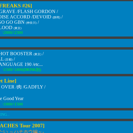
FREAKS #26]
GRAVE /FLASH GORDON /
OISE ACCORD /DEVOID
/
(静岡)
 GO GO GBN
/
(神奈川)
BLOOD
(東京)
\2000/\2300
HOT BOOSTER
/
(東京)
LL
/
(京都)
NGUAGE 190 /etc...
\1500/\1800(DRINK別)
t Line]
OVER /肉 /GADFLY /
 Good Year
\1000/\1500
NG...
ACHES Tour 2007]
たい ～ハナホウ編～-