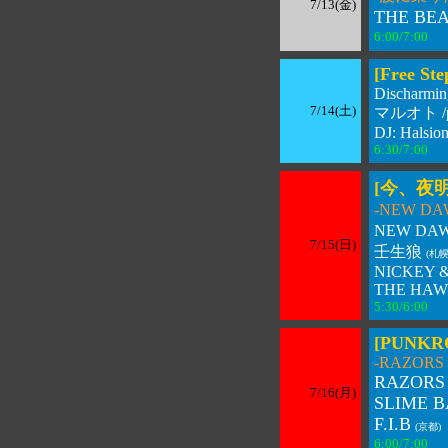
7/13(金)
THE BE
6:00/7:00 
[Free Ste
Discharmi
7/14(土)
マルオト /pri
DJ: Halsio
6:30/7:00 
[今、夜
-NEW 
NEW DAW
7/15(日)
壬生狼
(札幌
NICKEY 
THE HAW
5:30/6:00 
[PUNKRO
-RAZORS E
RAZORS
7/16(月)
SLIME 
F.I.B
(京都)
6:00/7:00 